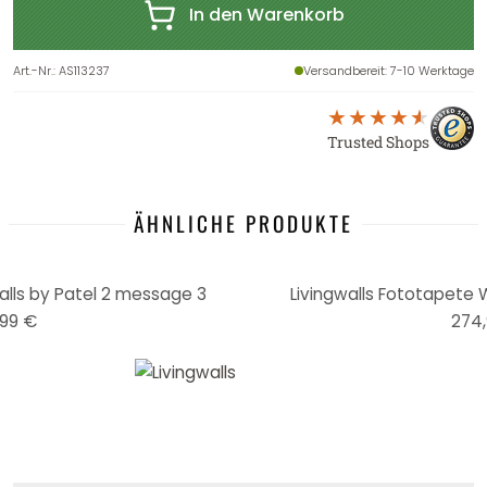
In den Warenkorb
Art.-Nr.
:
AS113237
Versandbereit
: 7-10 Werktage
Trusted Shops
ÄHNLICHE PRODUKTE
alls by Patel 2 message 3
Livingwalls Fototapete W
99 €
274,