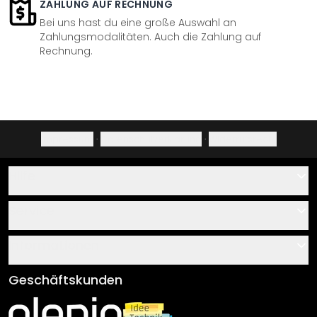
ZAHLUNG AUF RECHNUNG
Bei uns hast du eine große Auswahl an
Zahlungsmodalitäten. Auch die Zahlung auf
Rechnung.
Impressum
·
Datenschutzerklärung
·
Widerrufsrecht
Hilfe
Kontakt
Service
Über uns
Gutscheine
Informationen
Fragen & Antworten
Klebe- und Montageanleitungen
AGB
Geschäftskunden
Material Übersicht
Impressum
Newsletter An-/Abmeldung