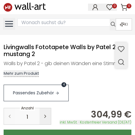
0
0
Artike
Artikel im M
KI
Livingwalls Fototapete Walls by Patel 2
mustang 2
Walls by Patel 2 - gib deinen Wänden eine Stimme…
Mehr zum Produkt
4
Passendes Zubehör
Anzahl
304,99 €
inkl. MwSt. · Kostenfreier Versand (DE/AT)