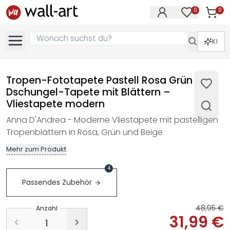
0
0
Artike
Artikel im M
KI
Tropen-Fototapete Pastell Rosa Grün –
Dschungel-Tapete mit Blättern –
Vliestapete modern
Anna D'Andrea - Moderne Vliestapete mit pastelligen
Tropenblättern in Rosa, Grün und Beige
Mehr zum Produkt
4
Passendes Zubehör
48,95 €
Anzahl
31,99 €