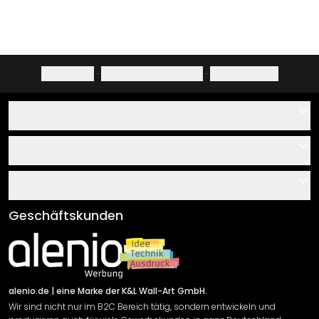
Impressum
·
Datenschutzerklärung
·
Widerrufsrecht
Hilfe
Kontakt
Service
Über uns
Gutscheine
Informationen
Fragen & Antworten
Klebe- und Montageanleitungen
AGB
Geschäftskunden
Material Übersicht
Impressum
Newsletter An-/Abmeldung
Versand & Zahlung
Sendungsverfolgung
Rücksendung
alenio.de
| eine Marke der K&L Wall-Art GmbH.
Wir sind nicht nur im B2C Bereich tätig, sondern entwickeln und
Widerrufsrecht