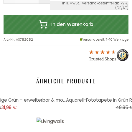
inkl. MwSt. · Versandkostenfrei ab 79 €
(DE/AT)
In den Warenkorb
Art.-Nr.
:
AS782082
Versandbereit
: 7-10 Werktage
Trusted Shops
ÄHNLICHE PRODUKTE
-35%
Fototapete Tropenpalmen Beige Grün – erweiterbar & modern
€
31,99 €
48,95 