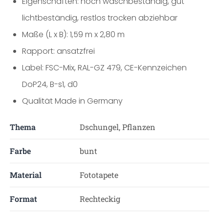
Eigenschaften: hoch waschbeständig, gut
lichtbeständig, restlos trocken abziehbar
Maße (L x B): 1,59 m x 2,80 m
Rapport: ansatzfrei
Label: FSC-Mix, RAL-GZ 479, CE-Kennzeichen
DoP24, B-s1, d0
Qualität Made in Germany
Thema
Dschungel, Pflanzen
Farbe
bunt
Material
Fototapete
Format
Rechteckig