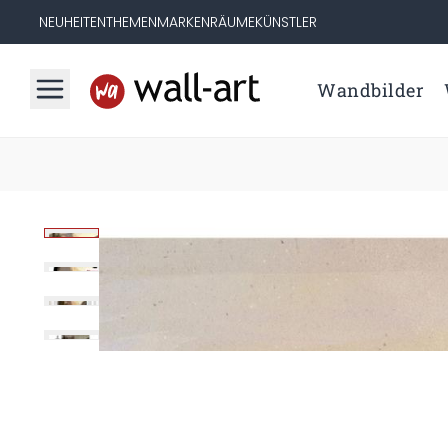
NEUHEITEN
THEMEN
MARKEN
RÄUME
KÜNSTLER
Wandbilder