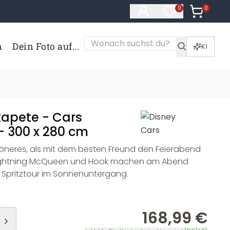
0
Artikel i
0
Artikel im Merk
n
Dein Foto auf...
KI
tapete - Cars
 300 x 280 cm
öneres, als mit dem besten Freund den Feierabend
ightning McQueen und Hook machen am Abend
e Spritztour im Sonnenuntergang.
168,99 €