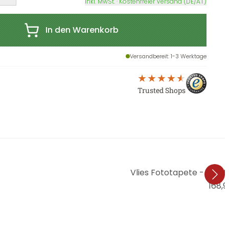
inkl. MwSt. · Kostenfreier Versand (DE/AT)
In den Warenkorb
Versandbereit
: 1-3 Werktage
Trusted Shops
Vlies Fototapete - Lion K
168,9