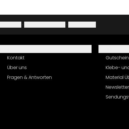
Impressum
·
Datenschutzerklärung
·
Widerrufsrecht
Hilfe
Service
Kontakt
Gutschein
Über uns
Klebe- un
Fragen & Antworten
Material Ü
Newslette
Sendungs