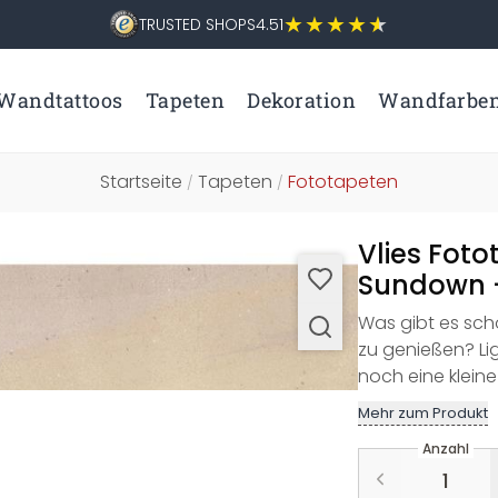
TRUSTED SHOPS
4.51
Wandtattoos
Tapeten
Dekoration
Wandfarbe
Startseite
Tapeten
Fototapeten
/
/
Vlies Foto
Sundown -
Was gibt es sch
zu genießen? L
noch eine klein
Mehr zum Produkt
Anzahl