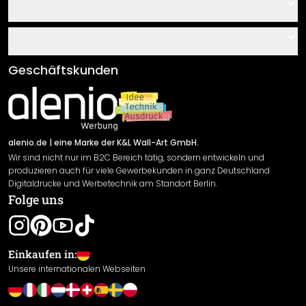
Kontakt
Service
Über uns
Gutscheine
Informationen
Fragen & Antworten
Klebe- und Montageanleitungen
AGB
Geschäftskunden
Material Übersicht
Impressum
Newsletter An-/Abmeldung
Versand & Zahlung
Sendungsverfolgung
Rücksendung
alenio.de
| eine Marke der K&L Wall-Art GmbH.
Wir sind nicht nur im B2C Bereich tätig, sondern entwickeln und
Widerrufsrecht
produzieren auch für viele Gewerbekunden in ganz Deutschland
Datenschutzerklärung
Digitaldrucke und Werbetechnik am Standort Berlin.
Folge uns
Gewährleistung
Leistungserklärung / CE-Zeichen
Cookie Einstellungen
Einkaufen in:
Unsere internationalen Webseiten