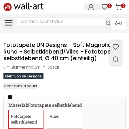
0
0
Artike
Artikel im M
KI
Fototapete UN Designs - Soft Magnolia -
Rund - Selbstklebend/Vlies - Fototapete
selbstklebend, Ø 40 cm (einteilig)
Ein Blumentraum in Rosa!
Mehr von
UN Designs
Mehr zum Produkt
1
Material
:
Fototapete selbstklebend
Fototapete
Vlies
selbstklebend