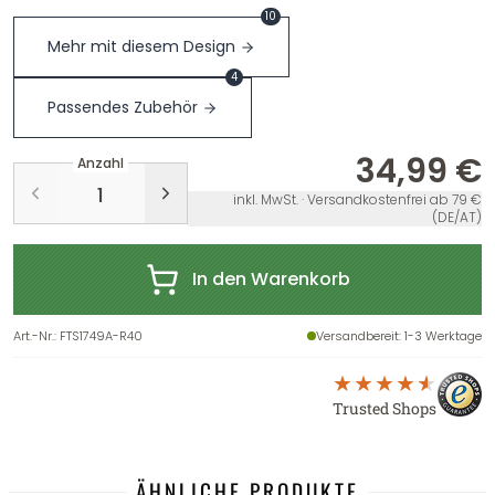
10
Mehr mit diesem Design
4
Passendes Zubehör
34,99 €
Anzahl
inkl. MwSt. · Versandkostenfrei ab 79 €
(DE/AT)
In den Warenkorb
Art.-Nr.
:
FTS1749A-R40
Versandbereit
: 1-3 Werktage
Trusted Shops
ÄHNLICHE PRODUKTE