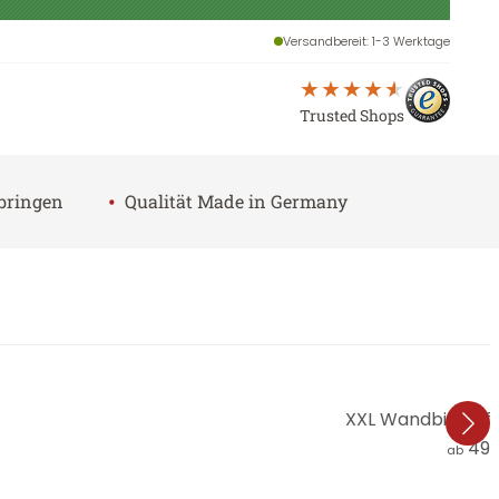
Versandbereit
: 1-3 Werktage
Trusted Shops
•
nbringen
Qualität Made in Germany
XXL Wandbild Erf
49,
ab