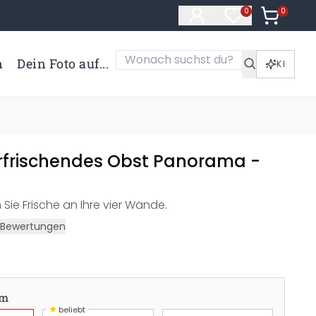
0
Artikel i
0
Artikel im Merk
n
Dein Foto auf...
KI
Erfrischendes Obst Panorama -
 Sie Frische an Ihre vier Wände.
Bewertungen
cm
★
beliebt