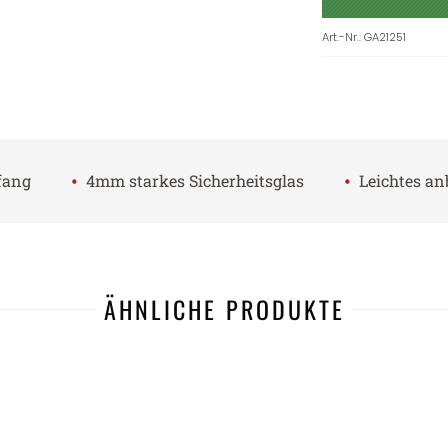
Art.-Nr.
:
GA21251
•
•
fang
4mm starkes Sicherheitsglas
Leichtes a
ÄHNLICHE PRODUKTE