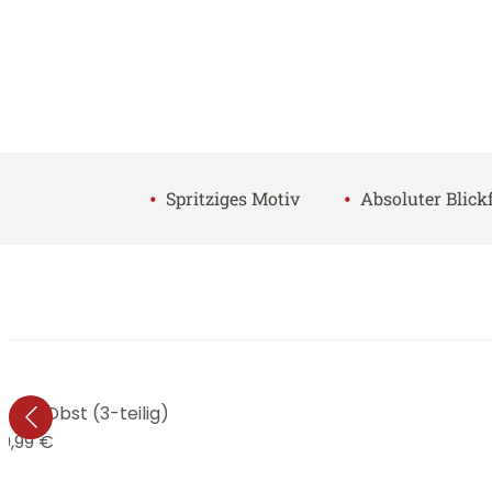
•
•
Spritziges Motiv
Absoluter Blick
endes Obst (3-teilig)
59,99 €