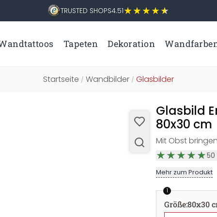
TRUSTED SHOPS
4.51
Wandtattoos
Tapeten
Dekoration
Wandfarbe
Startseite
Wandbilder
Glasbilder
/
/
Glasbild 
80x30 cm
Mit Obst bringen
50
Mehr zum Produkt
1
Größe
:
80x30 