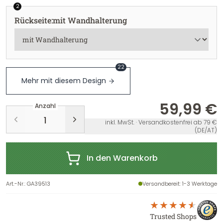
2
Rückseite
:
mit Wandhalterung
22
Mehr mit diesem Design
59,99 €
Anzahl
inkl. MwSt. · Versandkostenfrei ab 79 €
(DE/AT)
In den Warenkorb
Art.-Nr.
:
GA39513
Versandbereit
: 1-3 Werktage
Trusted Shops