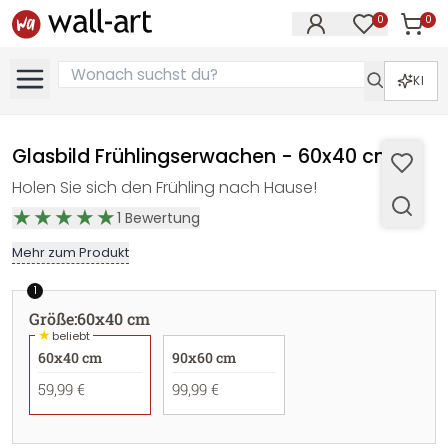
0
0
Artike
Artikel im M
KI
Glasbild Frühlingserwachen - 60x40 cm
Holen Sie sich den Frühling nach Hause!
1
Bewertung
Mehr zum Produkt
1
Größe
:
60x40 cm
★
beliebt
60x40 cm
90x60 cm
59,99 €
99,99 €