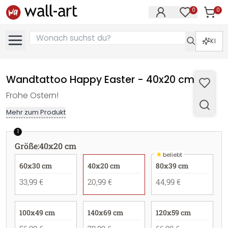
0
0
Artike
Artikel im M
KI
Wandtattoo Happy Easter - 40x20 cm
Frohe Ostern!
Mehr zum Produkt
1
Größe
:
40x20 cm
★
beliebt
60x30 cm
40x20 cm
80x39 cm
33,99 €
20,99 €
44,99 €
100x49 cm
140x69 cm
120x59 cm