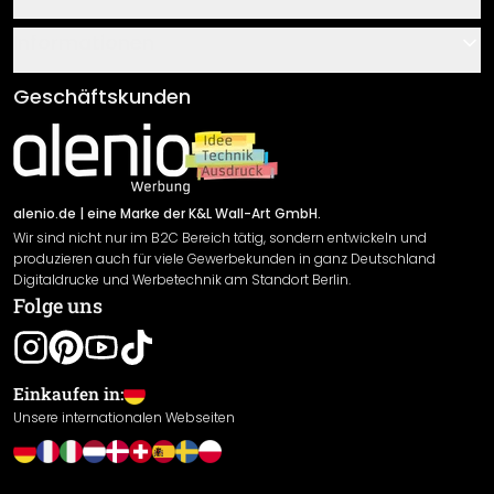
Über uns
Gutscheine
Informationen
Fragen & Antworten
Klebe- und Montageanleitungen
AGB
Geschäftskunden
Material Übersicht
Impressum
Newsletter An-/Abmeldung
Versand & Zahlung
Sendungsverfolgung
Rücksendung
alenio.de
| eine Marke der K&L Wall-Art GmbH.
Wir sind nicht nur im B2C Bereich tätig, sondern entwickeln und
Widerrufsrecht
produzieren auch für viele Gewerbekunden in ganz Deutschland
Datenschutzerklärung
Digitaldrucke und Werbetechnik am Standort Berlin.
Folge uns
Gewährleistung
Leistungserklärung / CE-Zeichen
Cookie Einstellungen
Einkaufen in:
Unsere internationalen Webseiten