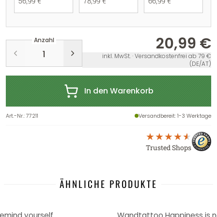
56,99 €
78,99 €
66,99 €
20,99 €
Anzahl
inkl. MwSt. · Versandkostenfrei ab 79 €
(DE/AT)
In den Warenkorb
Art.-Nr.
:
77211
Versandbereit
: 1-3 Werktage
Trusted Shops
ÄHNLICHE PRODUKTE
mind yourself
Wandtattoo Happiness is n