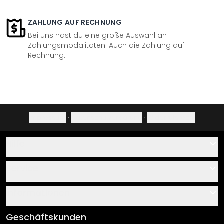
ZAHLUNG AUF RECHNUNG
Bei uns hast du eine große Auswahl an
Zahlungsmodalitäten. Auch die Zahlung auf
Rechnung.
Impressum
·
Datenschutzerklärung
·
Widerrufsrecht
Hilfe
Kontakt
Service
Über uns
Gutscheine
Informationen
Fragen & Antworten
Klebe- und Montageanleitungen
AGB
Geschäftskunden