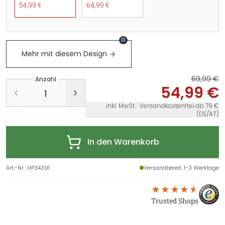
54,99 €
64,99 €
13
Mehr mit diesem Design
69,99 €
Anzahl
54,99 €
inkl. MwSt. · Versandkostenfrei ab 79 €
(DE/AT)
In den Warenkorb
Art.-Nr.
:
HP34391
Versandbereit
: 1-3 Werktage
Trusted Shops