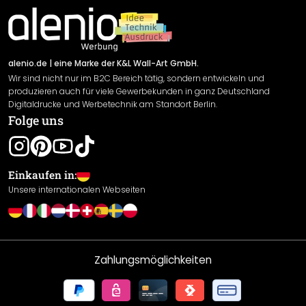
Material Übersicht
Impressum
Newsletter An-/Abmeldung
Versand & Zahlung
Sendungsverfolgung
Rücksendung
alenio.de
| eine Marke der K&L Wall-Art GmbH.
Wir sind nicht nur im B2C Bereich tätig, sondern entwickeln und
Widerrufsrecht
produzieren auch für viele Gewerbekunden in ganz Deutschland
Datenschutzerklärung
Digitaldrucke und Werbetechnik am Standort Berlin.
Folge uns
Gewährleistung
Leistungserklärung / CE-Zeichen
Cookie Einstellungen
Einkaufen in:
Unsere internationalen Webseiten
Zahlungsmöglichkeiten