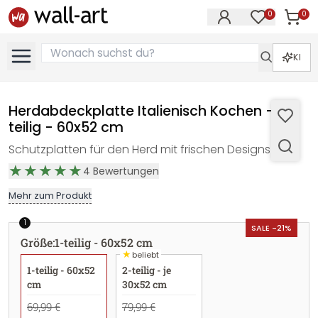
0
0
Artike
Artikel im M
KI
Herdabdeckplatte Italienisch Kochen - 1-
teilig - 60x52 cm
Schutzplatten für den Herd mit frischen Designs!
4
Bewertungen
Mehr zum Produkt
1
SALE -21%
Größe
:
1-teilig - 60x52 cm
★
beliebt
1-teilig - 60x52
2-teilig - je
cm
30x52 cm
69,99 €
79,99 €