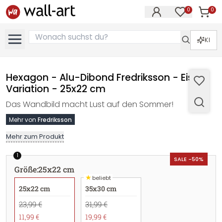
0
0
Artike
Artikel im M
KI
Hexagon - Alu-Dibond Fredriksson - Eis
Variation - 25x22 cm
Das Wandbild macht Lust auf den Sommer!
Mehr von
Fredriksson
Mehr zum Produkt
1
SALE -50%
Größe
:
25x22 cm
★
beliebt
25x22 cm
35x30 cm
23,99 €
31,99 €
11,99 €
19,99 €