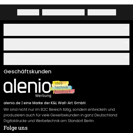
Impressum
·
Datenschutzerklärung
·
Widerrufsrecht
Hilfe
Kontakt
Service
Über uns
Gutscheine
Informationen
Fragen & Antworten
Klebe- und Montageanleitungen
AGB
Geschäftskunden
Material Übersicht
Impressum
Newsletter An-/Abmeldung
Versand & Zahlung
Sendungsverfolgung
Rücksendung
alenio.de
| eine Marke der K&L Wall-Art GmbH.
Wir sind nicht nur im B2C Bereich tätig, sondern entwickeln und
Widerrufsrecht
produzieren auch für viele Gewerbekunden in ganz Deutschland
Datenschutzerklärung
Digitaldrucke und Werbetechnik am Standort Berlin.
Folge uns
Gewährleistung