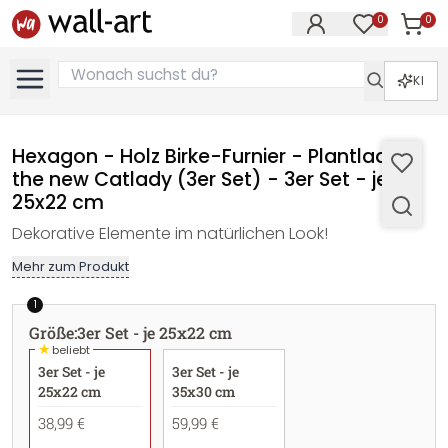
0
0
Artike
Artikel im M
KI
Hexagon - Holz Birke-Furnier - Plantlady is
the new Catlady (3er Set) - 3er Set - je
25x22 cm
Dekorative Elemente im natürlichen Look!
Mehr zum Produkt
1
Größe
:
3er Set - je 25x22 cm
★
beliebt
3er Set - je
3er Set - je
25x22 cm
35x30 cm
38,99 €
59,99 €