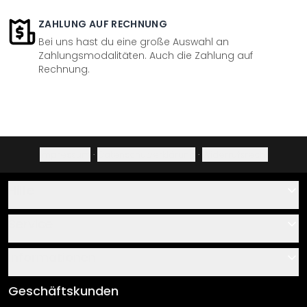
ZAHLUNG AUF RECHNUNG
Bei uns hast du eine große Auswahl an
Zahlungsmodalitäten. Auch die Zahlung auf
Rechnung.
Impressum
·
Datenschutzerklärung
·
Widerrufsrecht
Hilfe
Kontakt
Service
Über uns
Gutscheine
Informationen
Fragen & Antworten
Klebe- und Montageanleitungen
AGB
Geschäftskunden
Material Übersicht