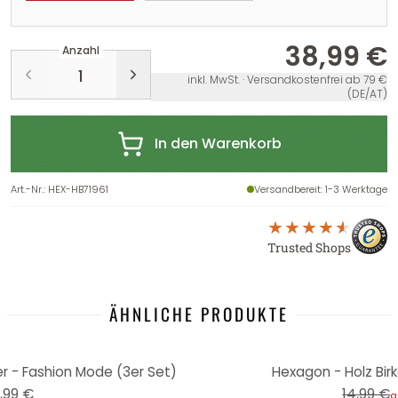
38,99 €
Anzahl
inkl. MwSt. · Versandkostenfrei ab 79 €
(DE/AT)
In den Warenkorb
Art.-Nr.
:
HEX-HB71961
Versandbereit
: 1-3 Werktage
Trusted Shops
ÄHNLICHE PRODUKTE
-13%
er - Fashion Mode (3er Set)
Hexagon - Holz Birk
,99 €
14,99 €
a