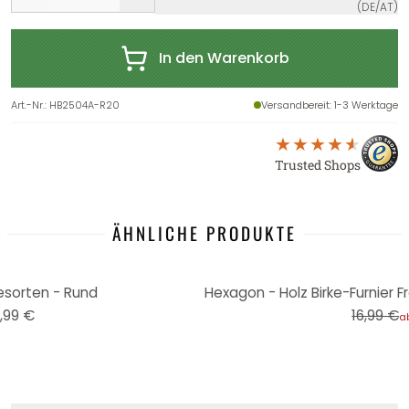
(DE/AT)
In den Warenkorb
Art.-Nr.
:
HB2504A-R20
Versandbereit
: 1-3 Werktage
Trusted Shops
ÄHNLICHE PRODUKTE
-12%
esorten - Rund
,99 €
16,99 €
a