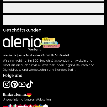
Kontakt
Service
Über uns
Gutscheine
Informationen
Fragen & Antworten
Klebe- und Montageanleitungen
AGB
Geschäftskunden
Material Übersicht
Impressum
Newsletter An-/Abmeldung
Versand & Zahlung
Sendungsverfolgung
Rücksendung
alenio.de
| eine Marke der K&L Wall-Art GmbH.
Wir sind nicht nur im B2C Bereich tätig, sondern entwickeln und
Widerrufsrecht
produzieren auch für viele Gewerbekunden in ganz Deutschland
Datenschutzerklärung
Digitaldrucke und Werbetechnik am Standort Berlin.
Folge uns
Gewährleistung
Leistungserklärung / CE-Zeichen
Cookie Einstellungen
Einkaufen in:
Unsere internationalen Webseiten