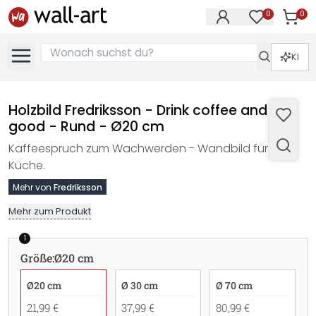
0
0
Artike
Artikel im M
KI
Holzbild Fredriksson - Drink coffee and do
good - Rund - Ø20 cm
Kaffeespruch zum Wachwerden - Wandbild für die
Küche.
Mehr von
Fredriksson
Mehr zum Produkt
1
Größe
:
Ø20 cm
Ø20 cm
Ø 30 cm
Ø 70 cm
21,99 €
37,99 €
80,99 €