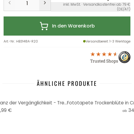
inkl. MwSt. · Versandkostenfrei ab 79 €
(DE/AT)
In den Warenkorb
Art.-Nr.
:
HB3148A-R20
Versandbereit
: 1-3 Werktage
Trusted Shops
ÄHNLICHE PRODUKTE
Glasbild Trockenblumen - Eleganz der Vergänglichkeit - Treechild - Rund
,99 €
34
ab