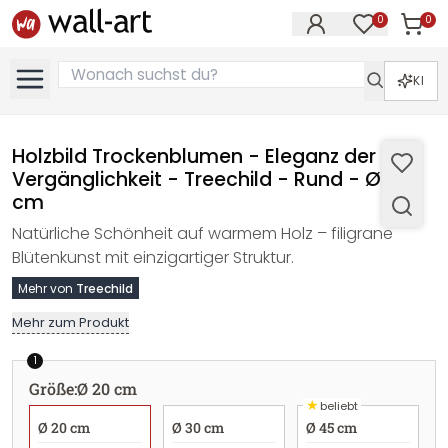
0
0
Artike
Artikel im M
KI
Holzbild Trockenblumen - Eleganz der
Vergänglichkeit - Treechild - Rund - Ø 20
cm
Natürliche Schönheit auf warmem Holz – filigrane
Blütenkunst mit einzigartiger Struktur.
Mehr von
Treechild
Mehr zum Produkt
1
Größe
:
Ø 20 cm
★
beliebt
Ø 20 cm
Ø 30 cm
Ø 45 cm