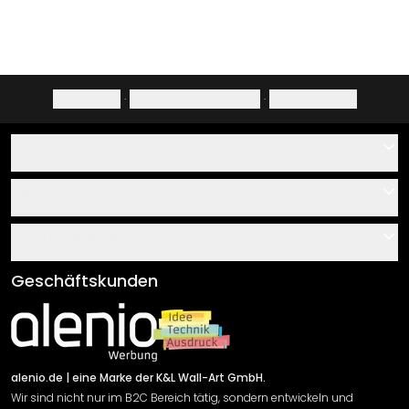
Impressum
·
Datenschutzerklärung
·
Widerrufsrecht
Hilfe
Kontakt
Service
Über uns
Gutscheine
Informationen
Fragen & Antworten
Klebe- und Montageanleitungen
AGB
Geschäftskunden
Material Übersicht
Impressum
Newsletter An-/Abmeldung
Versand & Zahlung
Sendungsverfolgung
Rücksendung
alenio.de
| eine Marke der K&L Wall-Art GmbH.
Wir sind nicht nur im B2C Bereich tätig, sondern entwickeln und
Widerrufsrecht