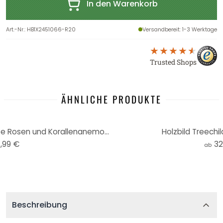
In den Warenkorb
Art.-Nr.
:
HB1X2451066-R20
Versandbereit
: 1-3 Werktage
Trusted Shops
ÄHNLICHE PRODUKTE
Wandtattoo Zwara - Illustrierte Rosen und Korallenanemonen - Rund
Holzbild Treechil
,99 €
32
ab
Beschreibung