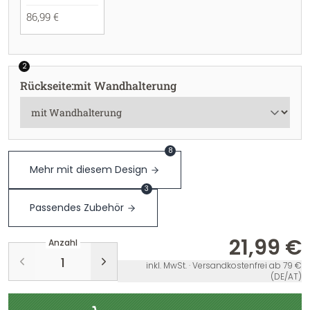
86,99 €
2
Rückseite
:
mit Wandhalterung
8
Mehr mit diesem Design
3
Passendes Zubehör
21,99 €
Anzahl
inkl. MwSt. · Versandkostenfrei ab 79 €
(DE/AT)