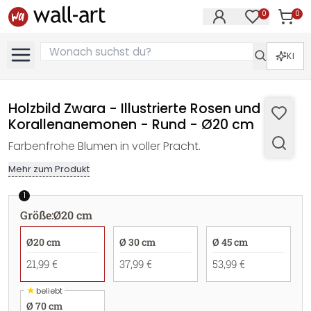
0
0
Artike
Artikel im M
KI
Holzbild Zwara - Illustrierte Rosen und
Korallenanemonen - Rund - Ø20 cm
Farbenfrohe Blumen in voller Pracht.
Mehr zum Produkt
1
Größe
:
Ø20 cm
Ø20 cm
Ø 30 cm
Ø 45 cm
21,99 €
37,99 €
53,99 €
★
beliebt
Ø 70 cm