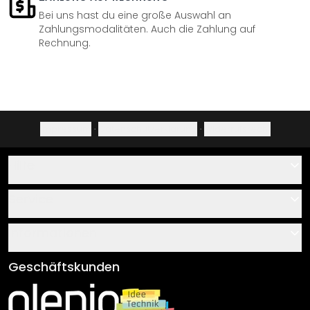
Bei uns hast du eine große Auswahl an
Zahlungsmodalitäten. Auch die Zahlung auf
Rechnung.
Impressum
·
Datenschutzerklärung
·
Widerrufsrecht
Hilfe
Kontakt
Service
Über uns
Gutscheine
Informationen
Fragen & Antworten
Klebe- und Montageanleitungen
AGB
Geschäftskunden
Material Übersicht
Impressum
Newsletter An-/Abmeldung