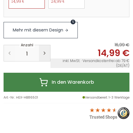
14,99 €
24,99 €
5
Mehr mit diesem Design
16,99 €
Anzahl
14,99 €
inkl. MwSt. · Versandkostenfrei ab 79 €
(DE/AT)
In den Warenkorb
Art.-Nr.
:
HEX-HB86501
Versandbereit
: 1-3 Werktage
Trusted Shops