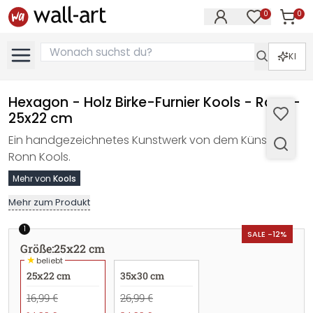
0
0
Artike
Artikel im M
KI
Hexagon - Holz Birke-Furnier Kools - Rose -
25x22 cm
Ein handgezeichnetes Kunstwerk von dem Künstler
Ronn Kools.
Mehr von
Kools
Mehr zum Produkt
1
SALE -12%
Größe
:
25x22 cm
★
beliebt
25x22 cm
35x30 cm
16,99 €
26,99 €