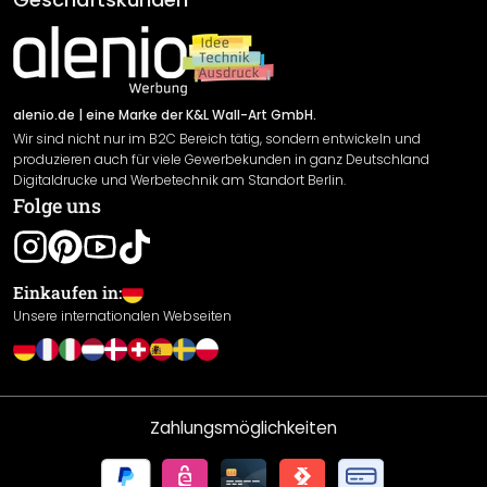
Material Übersicht
Impressum
Newsletter An-/Abmeldung
Versand & Zahlung
Sendungsverfolgung
Rücksendung
alenio.de
| eine Marke der K&L Wall-Art GmbH.
Wir sind nicht nur im B2C Bereich tätig, sondern entwickeln und
Widerrufsrecht
produzieren auch für viele Gewerbekunden in ganz Deutschland
Datenschutzerklärung
Digitaldrucke und Werbetechnik am Standort Berlin.
Folge uns
Gewährleistung
Leistungserklärung / CE-Zeichen
Cookie Einstellungen
Einkaufen in:
Unsere internationalen Webseiten
Zahlungsmöglichkeiten