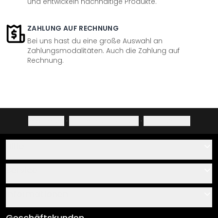
und entwickeln nachhaltige Produkte.
ZAHLUNG AUF RECHNUNG
Bei uns hast du eine große Auswahl an
Zahlungsmodalitäten. Auch die Zahlung auf
Rechnung.
Impressum
·
Datenschutzerklärung
·
Widerrufsrecht
Hilfe
Kontakt
Service
Über uns
Gutscheine
Informationen
Fragen & Antworten
Klebe- und Montageanleitungen
AGB
Geschäftskunden