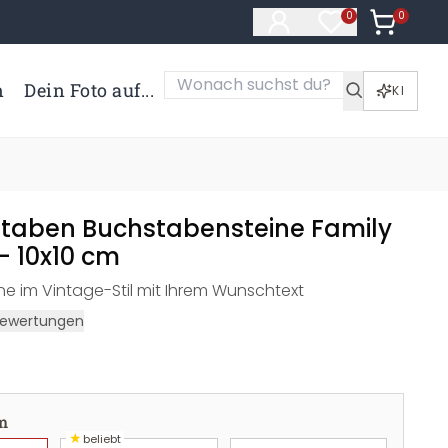
0
Artikel i
0
Artikel im Merk
n
Dein Foto auf...
KI
taben Buchstabensteine Family
- 10x10 cm
e im Vintage-Stil mit Ihrem Wunschtext
ewertungen
m
★
beliebt