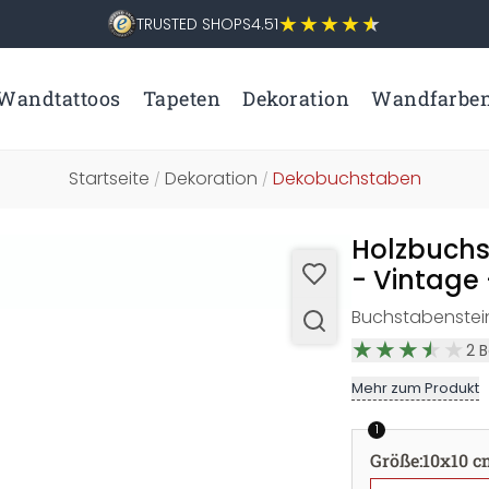
TRUSTED SHOPS
4.51
Wandtattoos
Tapeten
Dekoration
Wandfarbe
Startseite
Dekoration
Dekobuchstaben
/
/
Holzbuchs
- Vintage 
Buchstabenstein
2
B
Mehr zum Produkt
1
Größe
:
10x10 c