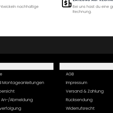
entwickeln nachhaltige
Bei uns hast du eine 
Rechnung.
Informationen
e
AGB
d Montageanleitungen
Impressum
bersicht
Versand & Zahlung
r An-/Abmeldung
Rücksendung
verfolgung
Widerrufsrecht