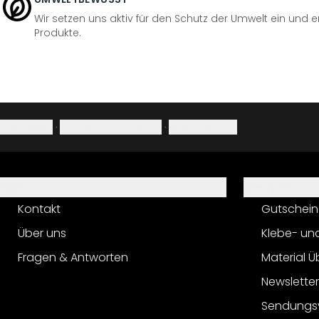
Wir setzen uns aktiv für den Schutz der Umwelt ein und 
Produkte.
Impressum
·
Datenschutzerklärung
·
Widerrufsrecht
Hilfe
Service
Kontakt
Gutschein
Über uns
Klebe- un
Fragen & Antworten
Material Ü
Newslette
Sendungs