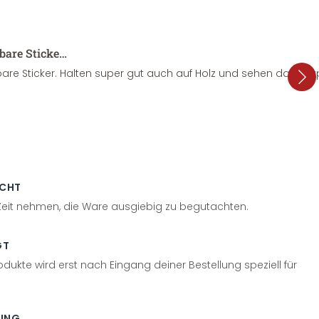
sbare Sticke…
are Sticker. Halten super gut auch auf Holz und sehen dazu su
ECHT
 Zeit nehmen, die Ware ausgiebig zu begutachten.
GT
odukte wird erst nach Eingang deiner Bestellung speziell für
UNG