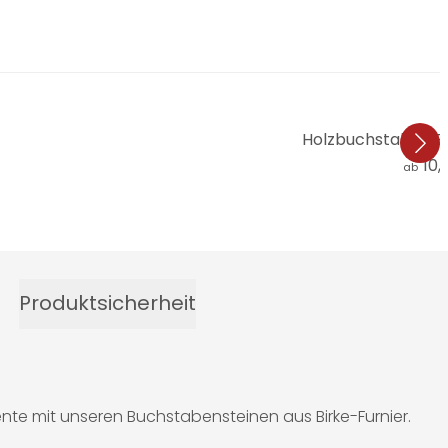
Holzbuchstaben B
10,
ab
Produktsicherheit
te mit unseren Buchstabensteinen aus Birke-Furnier.