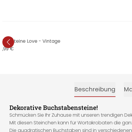
bensteine Love - Vintage
5,99 €
Beschreibung
Ma
Dekorative Buchstabensteine!
Schmücken Sie Ihr Zuhause mit unseren trendigen D
Mit diesen Steinchen kann für Wortakrobaten die gan
Die
quadratischen
Buchstaben sind in verschiedenen 