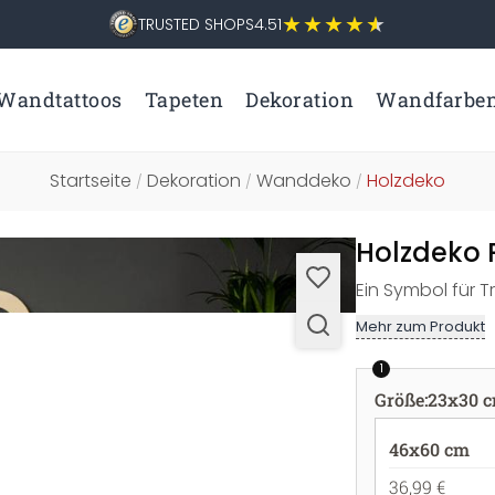
TRUSTED SHOPS
4.51
Wandtattoos
Tapeten
Dekoration
Wandfarbe
Startseite
Dekoration
Wanddeko
Holzdeko
/
/
/
Holzdeko 
Ein Symbol für T
Mehr zum Produkt
1
Größe
:
23x30 
46x60 cm
36,99 €