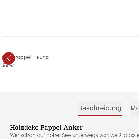
urm - Pappel - Rund
5,99 €
Beschreibung
Ma
Holzdeko Pappel Anker
Wer schon auf hoher See unterwegs war, weiß, dass es