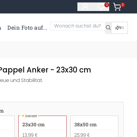
0
Artikel i
0
Artikel im Merk
n
Dein Foto auf...
KI
Pappel Anker - 23x30 cm
reue und Stabilität.
cm
★
beliebt
23x30 cm
38x50 cm
13,99 €
25,99 €