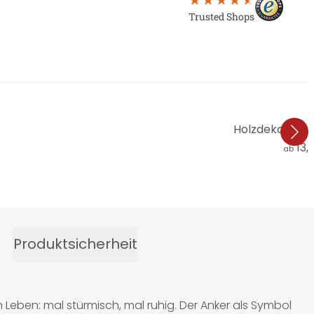
Trusted Shops
Holzdeko Papp
13,
ab
Produktsicherheit
eben: mal stürmisch, mal ruhig. Der Anker als Symbol