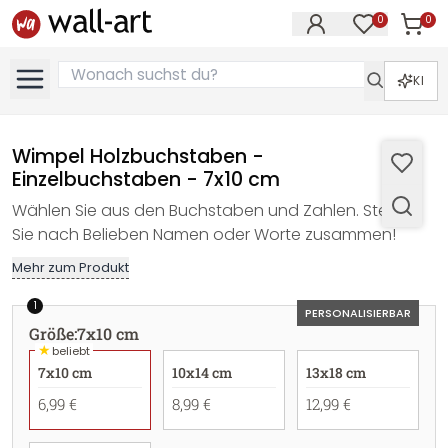
0
0
Artike
Artikel im M
KI
Wimpel Holzbuchstaben -
Einzelbuchstaben - 7x10 cm
Wählen Sie aus den Buchstaben und Zahlen. Stellen
Sie nach Belieben Namen oder Worte zusammen!
Mehr zum Produkt
1
PERSONALISIERBAR
Größe
:
7x10 cm
★
beliebt
7x10 cm
10x14 cm
13x18 cm
6,99 €
8,99 €
12,99 €