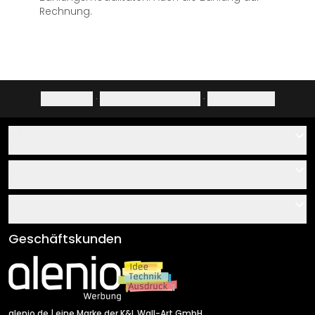
Rechnung.
Impressum
·
Datenschutzerklärung
·
Widerrufsrecht
Hilfe
Kontakt
Service
Über uns
Gutscheine
Informationen
Fragen & Antworten
Klebe- und Montageanleitungen
AGB
Geschäftskunden
Material Übersicht
Impressum
Newsletter An-/Abmeldung
Versand & Zahlung
Sendungsverfolgung
Rücksendung
alenio.de
| eine Marke der K&L Wall-Art GmbH.