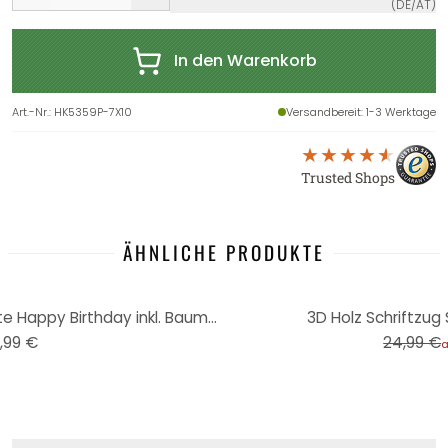
(DE/AT)
In den Warenkorb
Art.-Nr.
:
HK5359P-7X10
Versandbereit
: 1-3 Werktage
Trusted Shops
ÄHNLICHE PRODUKTE
-20%
Holzdeko Pappel - Wimpelkette Happy Birthday inkl. Baumwollseil
3D Holz Schriftzug 
,99 €
24,99 €