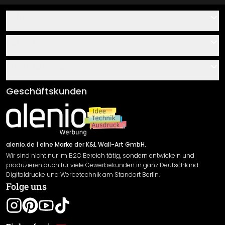
Hilfe
Kontakt
Service
Über uns
Gutscheine
Informationen
Fragen & Antworten
Klebe- und Montageanleitungen
AGB
Geschäftskunden
Material Übersicht
Impressum
Newsletter An-/Abmeldung
Versand & Zahlung
Sendungsverfolgung
Rücksendung
alenio.de
| eine Marke der K&L Wall-Art GmbH.
Wir sind nicht nur im B2C Bereich tätig, sondern entwickeln und
Widerrufsrecht
produzieren auch für viele Gewerbekunden in ganz Deutschland
Datenschutzerklärung
Digitaldrucke und Werbetechnik am Standort Berlin.
Folge uns
Gewährleistung
Leistungserklärung / CE-Zeichen