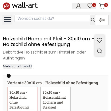
0
0
Artike
Artikel im M
KI
Holzschild Home mit Pfeil - 30x10 cm -
Holzschild ohne Befestigung
Dekorative Holzschilder zum Hinstellen oder
Aufhängen.
Mehr zum Produkt
1
Variante
:
30x10 cm - Holzschild ohne Befestigung
30x10 cm -
30x10 cm -
Holzschild
Holzschild mit
ohne
Löchern und
Befestigung
Sisalseil