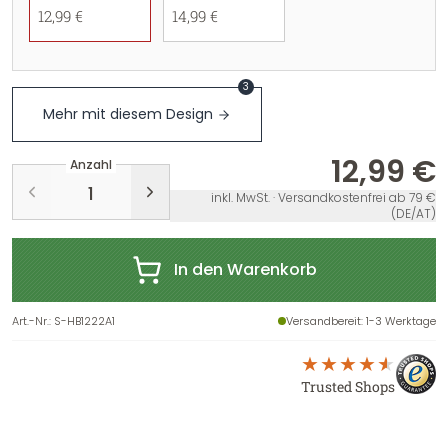
12,99 €
14,99 €
3
Mehr mit diesem Design
12,99 €
Anzahl
inkl. MwSt. · Versandkostenfrei ab 79 €
(DE/AT)
In den Warenkorb
Art.-Nr.
:
S-HB1222A1
Versandbereit
: 1-3 Werktage
Trusted Shops