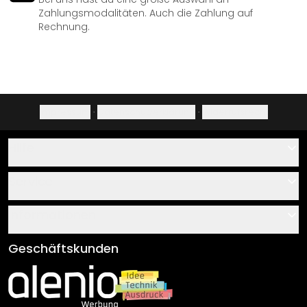
Zahlungsmodalitäten. Auch die Zahlung auf
Rechnung.
Impressum
·
Datenschutzerklärung
·
Widerrufsrecht
Hilfe
Kontakt
Service
Über uns
Gutscheine
Informationen
Fragen & Antworten
Klebe- und Montageanleitungen
AGB
Geschäftskunden
Material Übersicht
Impressum
Newsletter An-/Abmeldung
Versand & Zahlung
Sendungsverfolgung