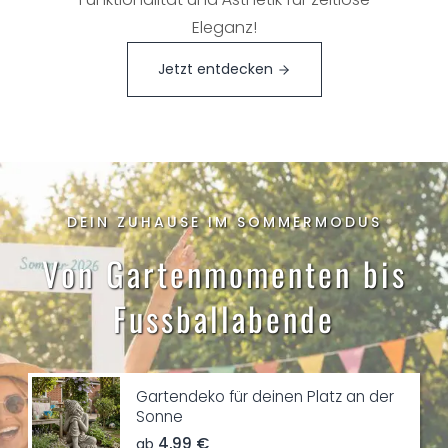
Eleganz!
Jetzt entdecken
DEIN ZUHAUSE IM SOMMERMODUS
Von Gartenmomenten bis
Fussballabende
Gartendeko für deinen Platz an der
Sonne
4,99 €
ab