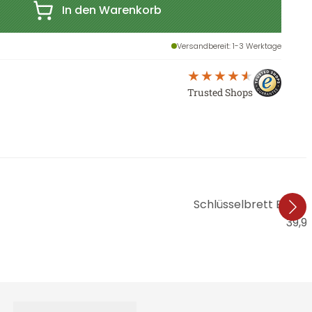
In den Warenkorb
Versandbereit
: 1-3 Werktage
Trusted Shops
Schlüsselbrett Berlin 
39,9