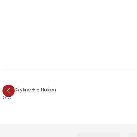
furter Skyline + 5 Haken
,90 €