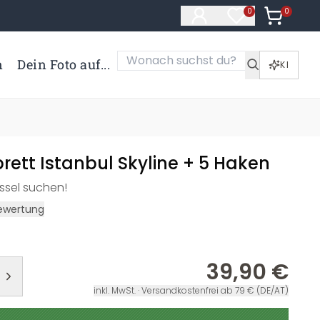
0
Artikel i
0
Artikel im Merk
n
Dein Foto auf...
KI
rett Istanbul Skyline + 5 Haken
ssel suchen!
ewertung
39,90 €
inkl. MwSt. · Versandkostenfrei ab 79 € (DE/AT)