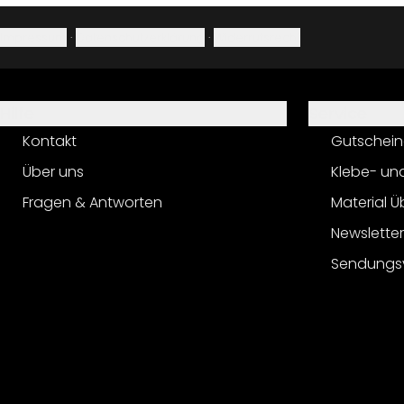
Impressum
·
Datenschutzerklärung
·
Widerrufsrecht
Hilfe
Service
Kontakt
Gutschein
Über uns
Klebe- un
Fragen & Antworten
Material Ü
Newslette
Sendungs