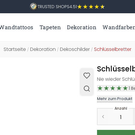
TRUSTED SHOPS
4.51
Wandtattoos
Tapeten
Dekoration
Wandfarbe
Startseite
Dekoration
Dekoschilder
Schlüsselbretter
/
/
/
Schlüsselb
Nie wieder Schlü
1
B
Mehr zum Produkt
Anzahl