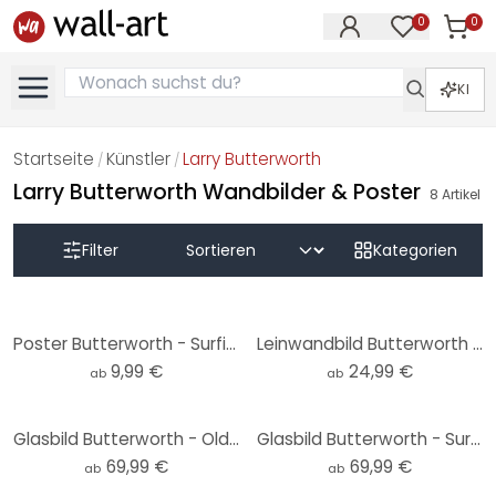
0
0
Artike
Artikel im M
KI
Startseite
Künstler
Larry Butterworth
/
/
Larry Butterworth Wandbilder & Poster
8
Artikel
Filter
Kategorien
Poster Butterworth - Surfing on Hawaii
Leinwandbild Butterworth - Oldtimer in Los Angeles
9,99 €
24,99 €
ab
ab
Glasbild Butterworth - Oldtimer in Los Angeles
Glasbild Butterworth - Surfing on Hawaii
69,99 €
69,99 €
ab
ab