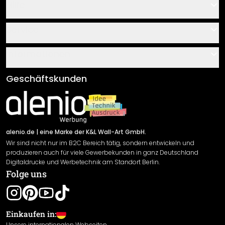
Hilfe
Kontakt
Service
Über uns
Gutscheine
Informationen
Fragen & Antworten
Klebe- und Montageanleitungen
AGB
Geschäftskunden
Material Übersicht
Impressum
Newsletter An-/Abmeldung
Versand & Zahlung
Sendungsverfolgung
Rücksendung
alenio.de
| eine Marke der K&L Wall-Art GmbH.
Wir sind nicht nur im B2C Bereich tätig, sondern entwickeln und
Widerrufsrecht
produzieren auch für viele Gewerbekunden in ganz Deutschland
Datenschutzerklärung
Digitaldrucke und Werbetechnik am Standort Berlin.
Folge uns
Gewährleistung
Leistungserklärung / CE-Zeichen
Cookie Einstellungen
Einkaufen in:
Unsere internationalen Webseiten