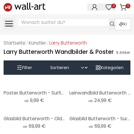
0
0
Artike
Artikel im M
KI
Startseite
Künstler
Larry Butterworth
/
/
Larry Butterworth Wandbilder & Poster
8
Artikel
Filter
Kategorien
Poster Butterworth - Surfing on Hawaii
Leinwandbild Butterworth - Oldtimer in Los Angeles
9,99 €
24,99 €
ab
ab
Glasbild Butterworth - Oldtimer in Los Angeles
Glasbild Butterworth - Surfing on Hawaii
69,99 €
69,99 €
ab
ab