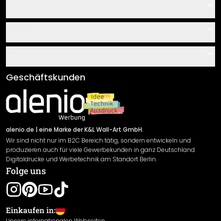
Hilfe
Kontakt
Service
Über uns
Gutscheine
Informationen
Fragen & Antworten
Klebe- und Montageanleitungen
AGB
Geschäftskunden
Material Übersicht
Impressum
Newsletter An-/Abmeldung
Versand & Zahlung
Sendungsverfolgung
Rücksendung
alenio.de
| eine Marke der K&L Wall-Art GmbH.
Wir sind nicht nur im B2C Bereich tätig, sondern entwickeln und
Widerrufsrecht
produzieren auch für viele Gewerbekunden in ganz Deutschland
Datenschutzerklärung
Digitaldrucke und Werbetechnik am Standort Berlin.
Folge uns
Gewährleistung
Leistungserklärung / CE-Zeichen
Cookie Einstellungen
Einkaufen in:
Unsere internationalen Webseiten