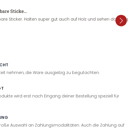
sbare Sticke…
are Sticker. Halten super gut auch auf Holz und sehen dazu su
ECHT
 Zeit nehmen, die Ware ausgiebig zu begutachten.
GT
odukte wird erst nach Eingang deiner Bestellung speziell für
UNG
große Auswahl an Zahlungsmodalitäten. Auch die Zahlung auf