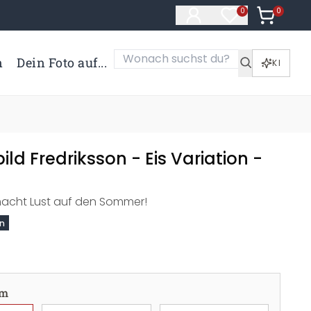
0
Artikel i
0
Artikel im Merk
n
Dein Foto auf...
KI
ld Fredriksson - Eis Variation -
acht Lust auf den Sommer!
on
cm