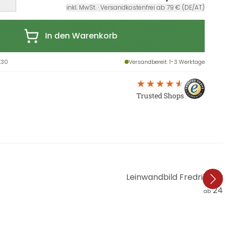
inkl. MwSt. · Versandkostenfrei ab 79 € (DE/AT)
In den Warenkorb
X30
Versandbereit
: 1-3 Werktage
Trusted Shops
Leinwandbild Fredriksso
24,
ab