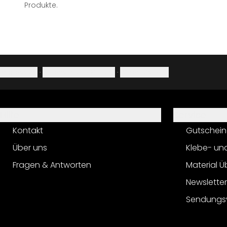
Produkte.
Impressum
·
Datenschutzerklärung
·
Widerrufsrecht
Hilfe
Service
Kontakt
Gutschein
Über uns
Klebe- un
Fragen & Antworten
Material Ü
Newslette
Sendungs