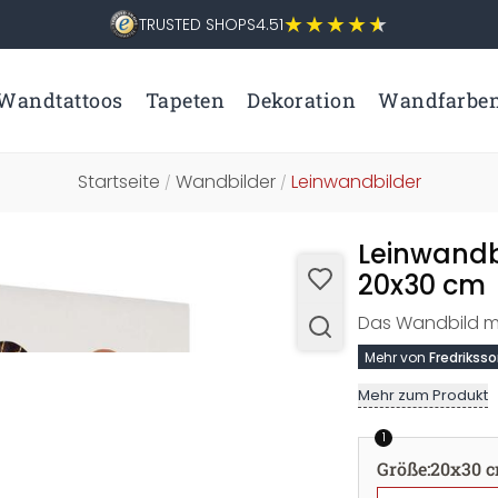
TRUSTED SHOPS
4.51
Wandtattoos
Tapeten
Dekoration
Wandfarbe
Startseite
Wandbilder
Leinwandbilder
/
/
Leinwandbi
20x30 cm
Das Wandbild m
Mehr von
Fredrikss
Mehr zum Produkt
1
Größe
:
20x30 