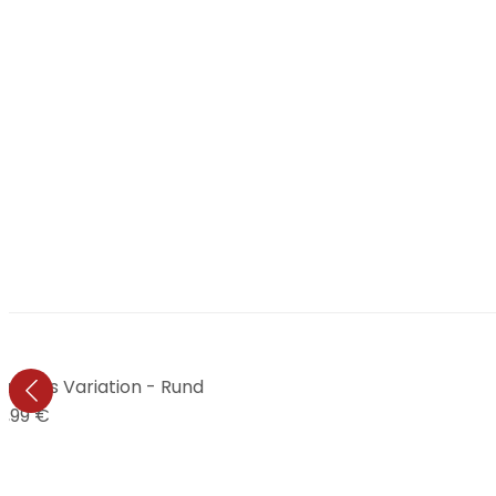
n - Eis Variation - Rund
1,99 €