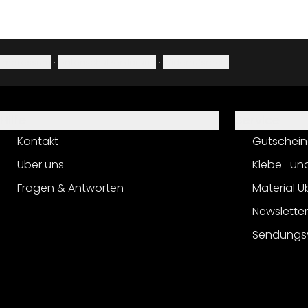
Impressum
·
Datenschutzerklärung
·
Widerrufsrecht
Hilfe
Service
Kontakt
Gutschein
Über uns
Klebe- un
Fragen & Antworten
Material Ü
Newslette
Sendungs