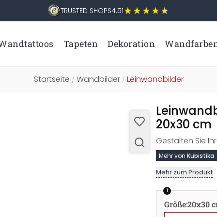
TRUSTED SHOPS
4.51
Wandtattoos
Tapeten
Dekoration
Wandfarbe
Startseite
Wandbilder
Leinwandbilder
/
/
Leinwandbi
20x30 cm
Gestalten Sie I
Mehr von
Kubistika
Mehr zum Produkt
1
Größe
:
20x30 