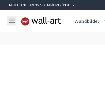
NEUHEITEN
THEMEN
MARKEN
RÄUME
KÜNSTLER
Wandbilder