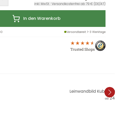
inkl. MwSt. · Versandkostenfrei ab 79 € (DE/AT)
In den Warenkorb
30
Versandbereit
: 1-3 Werktage
Trusted Shops
Leinwandbild Kubistik
24,
ab