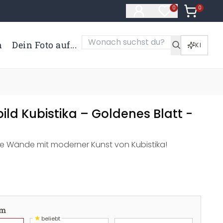
0
Artikel i
0
Artikel im Merk
n
Dein Foto auf...
KI
ld Kubistika – Goldenes Blatt -
hre Wände mit moderner Kunst von Kubistika!
cm
★
beliebt