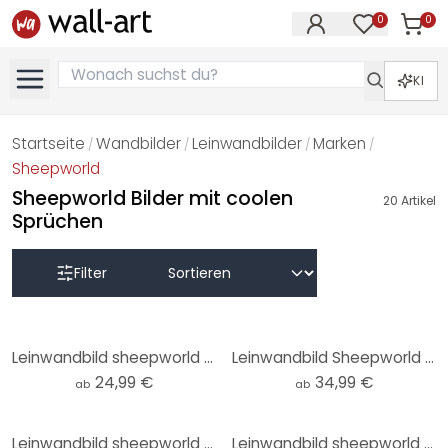
0
0
Artike
Artikel im M
KI
Startseite
Wandbilder
Leinwandbilder
Marken
/
/
/
/
Sheepworld
Sheepworld Bilder mit coolen
20
Artikel
Sprüchen
Filter
Leinwandbild sheepworld Worthelden Egal
Leinwandbild Sheepworld - Quarantäne doof
24,99 €
34,99 €
ab
ab
Leinwandbild sheepworld Glücksbringer
Leinwandbild sheepworld Worthelden Krone richten