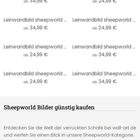
34,99 €
24,99 €
ab
ab
Leinwandbild sheepworld Ganz viel nix
Leinwandbild sheepworld Worthelden Außer Betrieb
34,99 €
24,99 €
ab
ab
Leinwandbild sheepworld Worthelden Lächle
Leinwandbild sheepworld Home Sheep Home Tea Time
24,99 €
34,99 €
ab
ab
Leinwandbild sheepworld Ganz viel Glück
Leinwandbild Sheepworld - Zuhause bleiben pupsegal
24,99 €
34,99 €
ab
ab
Sheepworld Bilder günstig kaufen
Entdecken Sie die Welt der verrückten Schafe bei wall-art.de
und werfen Sie einen Blick in unsere Sheepworld-Kategorie.