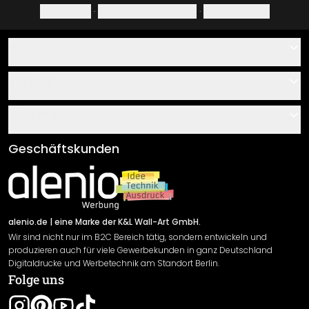
Impressum
·
Datenschutzerklärung
·
Widerrufsrecht
Hilfe
Kontakt
Service
Über uns
Gutscheine
Informationen
Fragen & Antworten
Klebe- und Montageanleitungen
AGB
Geschäftskunden
Material Übersicht
Impressum
Newsletter An-/Abmeldung
Versand & Zahlung
Sendungsverfolgung
Rücksendung
alenio.de
| eine Marke der K&L Wall-Art GmbH.
Wir sind nicht nur im B2C Bereich tätig, sondern entwickeln und
Widerrufsrecht
produzieren auch für viele Gewerbekunden in ganz Deutschland
Datenschutzerklärung
Digitaldrucke und Werbetechnik am Standort Berlin.
Folge uns
Gewährleistung