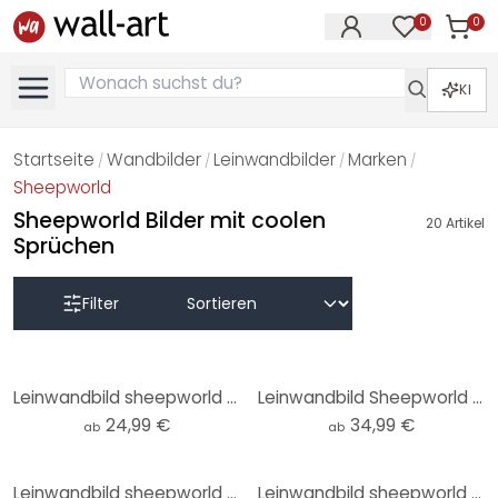
0
0
Artike
Artikel im M
KI
Startseite
Wandbilder
Leinwandbilder
Marken
/
/
/
/
Sheepworld
Sheepworld Bilder mit coolen
20
Artikel
Sprüchen
Filter
Leinwandbild sheepworld Worthelden Egal
Leinwandbild Sheepworld - Quarantäne doof
24,99 €
34,99 €
ab
ab
Leinwandbild sheepworld Glücksbringer
Leinwandbild sheepworld Worthelden Krone richten