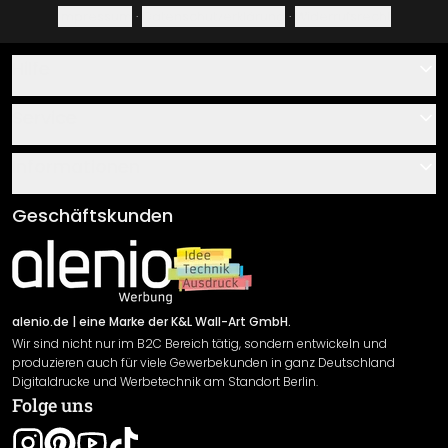
Impressum
·
Datenschutzerklärung
·
Widerrufsrecht
Hilfe
Kontakt
Service
Über uns
Gutscheine
Informationen
Fragen & Antworten
Klebe- und Montageanleitungen
AGB
Geschäftskunden
Material Übersicht
Impressum
Newsletter An-/Abmeldung
Versand & Zahlung
Sendungsverfolgung
Rücksendung
alenio.de
| eine Marke der K&L Wall-Art GmbH.
Wir sind nicht nur im B2C Bereich tätig, sondern entwickeln und
Widerrufsrecht
produzieren auch für viele Gewerbekunden in ganz Deutschland
Datenschutzerklärung
Digitaldrucke und Werbetechnik am Standort Berlin.
Folge uns
Gewährleistung