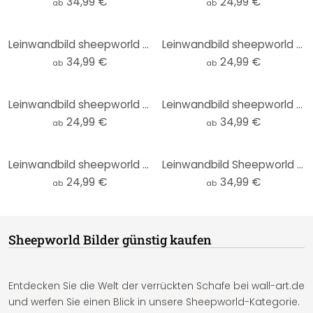
34,99 €
24,99 €
ab
ab
Leinwandbild sheepworld Ganz viel nix
Leinwandbild sheepworld Worthelden Außer Betrieb
34,99 €
24,99 €
ab
ab
Leinwandbild sheepworld Worthelden Lächle
Leinwandbild sheepworld Home Sheep Home Tea Time
24,99 €
34,99 €
ab
ab
Leinwandbild sheepworld Ganz viel Glück
Leinwandbild Sheepworld - Zuhause bleiben pupsegal
24,99 €
34,99 €
ab
ab
Sheepworld Bilder günstig kaufen
Entdecken Sie die Welt der verrückten Schafe bei wall-art.de
und werfen Sie einen Blick in unsere Sheepworld-Kategorie.