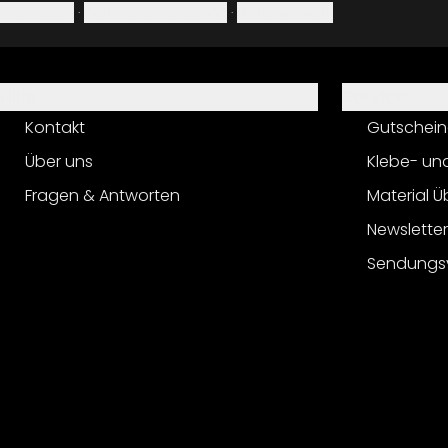
Impressum
·
Datenschutzerklärung
·
Widerrufsrecht
Hilfe
Service
Kontakt
Gutschein
Über uns
Klebe- un
Fragen & Antworten
Material Ü
Newslette
Sendungs