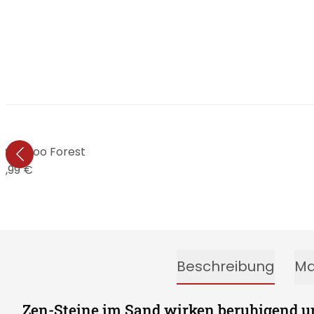
 Bamboo Forest
4,99 €
Beschreibung
Ma
Zen-Steine im Sand wirken beruhigend 