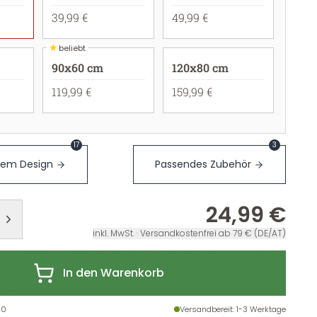
39,99 €
49,99 €
★
beliebt
90x60 cm
120x80 cm
119,99 €
159,99 €
17
3
sem Design
Passendes Zubehör
24,99 €
inkl. MwSt. · Versandkostenfrei ab 79 € (DE/AT)
In den Warenkorb
20
Versandbereit
: 1-3 Werktage