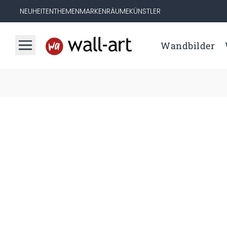
NEUHEITEN
THEMEN
MARKEN
RÄUME
KÜNSTLER
Wandbilder