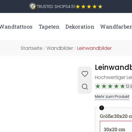
TRUSTED SHOPS
4.51
Wandtattoos
Tapeten
Dekoration
Wandfarbe
Startseite
Wandbilder
Leinwandbilder
/
/
Leinwandb
Hochwertiger Le
12
Mehr zum Produkt
1
Größe
:
30x20 
30x20 cm