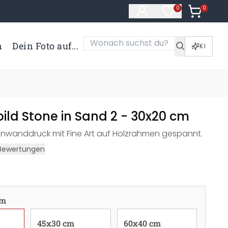
0
Artikel i
0
Artikel im Merk
n
Dein Foto auf...
KI
ild Stone in Sand 2 - 30x20 cm
inwanddruck mit Fine Art auf Holzrahmen gespannt.
Bewertungen
cm
45x30 cm
60x40 cm