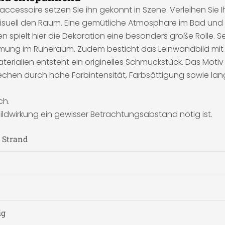
ccessoire setzen Sie ihn gekonnt in Szene. Verleihen Sie
isuell den Raum. Eine gemütliche Atmosphäre im Bad und W
spielt hier die Dekoration eine besonders große Rolle. Se
ng im Ruheraum. Zudem besticht das Leinwandbild mit se
erialien entsteht ein originelles Schmuckstück. Das Moti
echen durch hohe Farbintensität, Farbsättigung sowie lan
ch.
ildwirkung ein gewisser Betrachtungsabstand nötig ist.
, Strand
ig