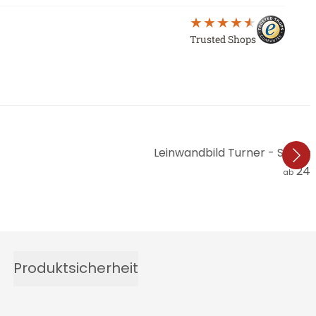
Trusted Shops
Leinwandbild Turner - Sonn
24,
ab
Produktsicherheit