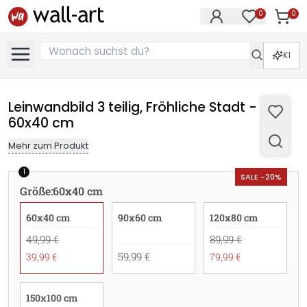
0
0
Artike
Artikel im M
KI
Leinwandbild 3 teilig, Fröhliche Stadt -
60x40 cm
Mehr zum Produkt
1
SALE -20%
Größe
:
60x40 cm
60x40 cm
90x60 cm
120x80 cm
49,99 €
89,99 €
59,99 €
39,99 €
79,99 €
150x100 cm