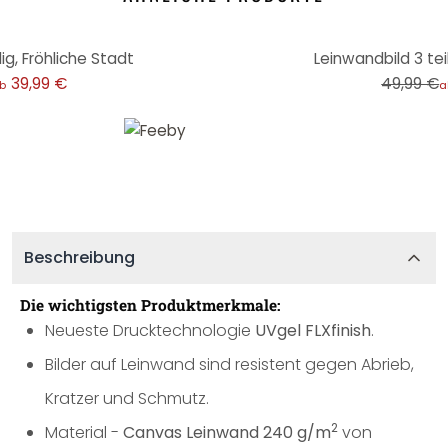
-20%
ig, Fröhliche Stadt
Leinwandbild 3 teil
39,99 €
49,99 €
b
a
Beschreibung
Die wichtigsten Produktmerkmale:
Neueste Drucktechnologie
UVgel FLXfinish
.
Bilder auf Leinwand sind resistent gegen Abrieb,
Kratzer und Schmutz.
2
Material -
Canvas Leinwand 240 g/m
von