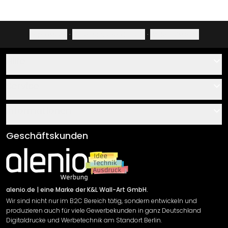
Impressum
·
Datenschutzerklärung
·
Widerrufsrecht
Hilfe
Kontakt
Service
Über uns
Gutscheine
Informationen
Fragen & Antworten
Klebe- und Montageanleitungen
AGB
Geschäftskunden
Material Übersicht
Impressum
Newsletter An-/Abmeldung
Versand & Zahlung
Sendungsverfolgung
Rücksendung
alenio.de
| eine Marke der K&L Wall-Art GmbH.
Wir sind nicht nur im B2C Bereich tätig, sondern entwickeln und
Widerrufsrecht
produzieren auch für viele Gewerbekunden in ganz Deutschland
Datenschutzerklärung
Digitaldrucke und Werbetechnik am Standort Berlin.