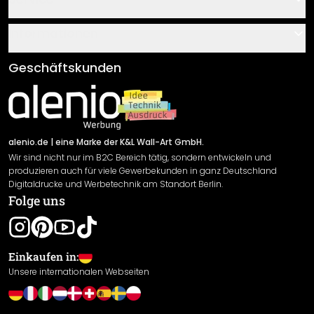
Über uns
Gutscheine
Informationen
Fragen & Antworten
Klebe- und Montageanleitungen
AGB
Geschäftskunden
Material Übersicht
Impressum
Newsletter An-/Abmeldung
Versand & Zahlung
Sendungsverfolgung
Rücksendung
alenio.de
| eine Marke der K&L Wall-Art GmbH.
Wir sind nicht nur im B2C Bereich tätig, sondern entwickeln und
Widerrufsrecht
produzieren auch für viele Gewerbekunden in ganz Deutschland
Datenschutzerklärung
Digitaldrucke und Werbetechnik am Standort Berlin.
Folge uns
Gewährleistung
Leistungserklärung / CE-Zeichen
Cookie Einstellungen
Einkaufen in:
Unsere internationalen Webseiten