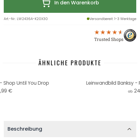
In den Warenkorb
Art.-Nr.
:
LW2436A-K20X30
Versandbereit
: 1-3 Werktage
Trusted Shops
ÄHNLICHE PRODUKTE
- Shop Until You Drop
Leinwandbild Banksy - 
,99 €
24
ab
Beschreibung