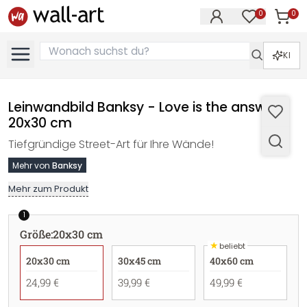
0
0
Artike
Artikel im M
KI
Leinwandbild Banksy - Love is the answer -
20x30 cm
Tiefgründige Street-Art für Ihre Wände!
Mehr von
Banksy
Mehr zum Produkt
1
Größe
:
20x30 cm
★
beliebt
20x30 cm
30x45 cm
40x60 cm
24,99 €
39,99 €
49,99 €