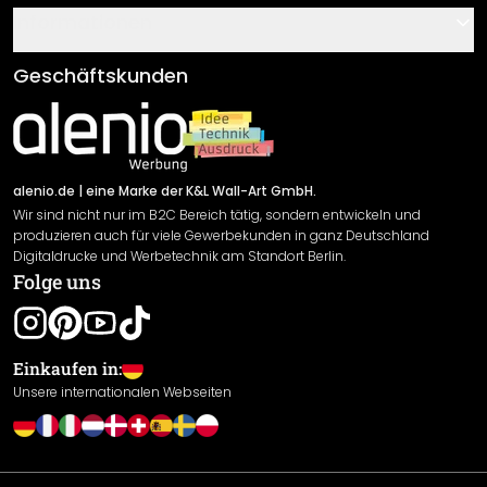
Über uns
Gutscheine
Informationen
Fragen & Antworten
Klebe- und Montageanleitungen
AGB
Geschäftskunden
Material Übersicht
Impressum
Newsletter An-/Abmeldung
Versand & Zahlung
Sendungsverfolgung
Rücksendung
alenio.de
| eine Marke der K&L Wall-Art GmbH.
Wir sind nicht nur im B2C Bereich tätig, sondern entwickeln und
Widerrufsrecht
produzieren auch für viele Gewerbekunden in ganz Deutschland
Datenschutzerklärung
Digitaldrucke und Werbetechnik am Standort Berlin.
Folge uns
Gewährleistung
Leistungserklärung / CE-Zeichen
Cookie Einstellungen
Einkaufen in:
Unsere internationalen Webseiten