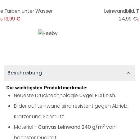
-20%
ge Farben unter Wasser
Leinwandbild, T
19,99 €
24,99 €
ab
Beschreibung
Die wichtigsten Produktmerkmale:
Neueste Drucktechnologie
UVgel FLXfinish
.
Bilder auf Leinwand sind resistent gegen Abrieb,
Kratzer und Schmutz.
2
Material -
Canvas Leinwand 240 g/m
von
höchster Qualität.