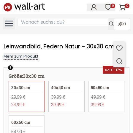
0
0
Artike
Artikel im M
KI
Leinwandbild, Federn Natur - 30x30 cm
Mehr zum Produkt
1
SALE -17%
Größe
:
30x30 cm
30x30 cm
40x40 cm
50x50 cm
29,99 €
39,99 €
49,99 €
24,99 €
29,99 €
39,99 €
60x60 cm
54,99 €