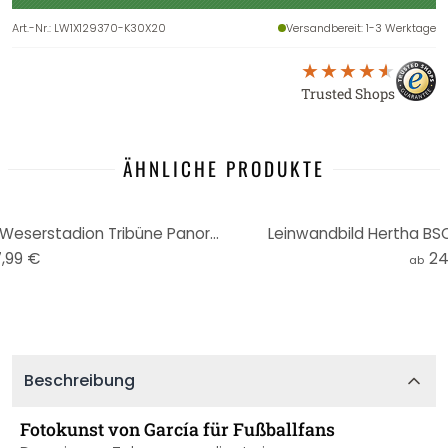
Art.-Nr.
:
LW1X129370-K30X20
Versandbereit
: 1-3 Werktage
Trusted Shops
ÄHNLICHE PRODUKTE
XXL Wandbild Werder Bremen Weserstadion Tribüne Panorama
Leinwandbild Hertha BS
7,99 €
24
ab
Beschreibung
Fotokunst von García für Fußballfans