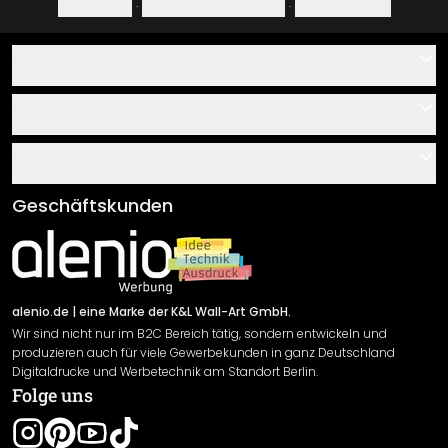
Impressum
·
Datenschutzerklärung
·
Widerrufsrecht
Hilfe
Kontakt
Service
Über uns
Gutscheine
Informationen
Fragen & Antworten
Klebe- und Montageanleitungen
AGB
Geschäftskunden
Material Übersicht
Impressum
Newsletter An-/Abmeldung
Versand & Zahlung
Sendungsverfolgung
Rücksendung
alenio.de
| eine Marke der K&L Wall-Art GmbH.
Wir sind nicht nur im B2C Bereich tätig, sondern entwickeln und
Widerrufsrecht
produzieren auch für viele Gewerbekunden in ganz Deutschland
Datenschutzerklärung
Digitaldrucke und Werbetechnik am Standort Berlin.
Folge uns
Gewährleistung
Leistungserklärung / CE-Zeichen