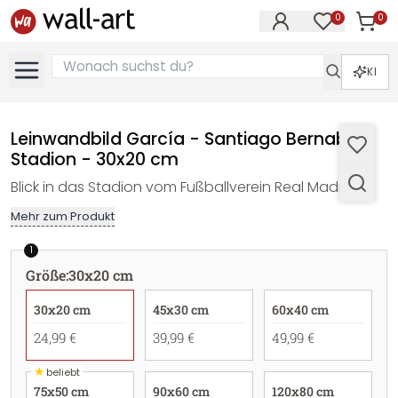
0
0
Artike
Artikel im M
KI
Leinwandbild García - Santiago Bernabéu
Stadion - 30x20 cm
Blick in das Stadion vom Fußballverein Real Madrid
Mehr zum Produkt
1
Größe
:
30x20 cm
30x20 cm
45x30 cm
60x40 cm
24,99 €
39,99 €
49,99 €
★
beliebt
75x50 cm
90x60 cm
120x80 cm