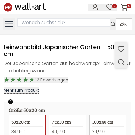
0
0
Artike
Artikel im M
KI
Leinwandbild Japanischer Garten - 50x20
cm
Der Japanische Garten auf hochwertiger Leinwand für
Ihre Lieblingswand!
17
Bewertungen
Mehr zum Produkt
1
Größe
:
50x20 cm
50x20 cm
75x30 cm
100x40 cm
34,99 €
49,99 €
79,99 €