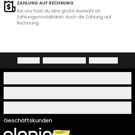
ZAHLUNG AUF RECHNUNG
Bei uns hast du eine große Auswahl an
Zahlungsmodalitäten. Auch die Zahlung auf
Rechnung.
Impressum
·
Datenschutzerklärung
·
Widerrufsrecht
Hilfe
Kontakt
Service
Über uns
Gutscheine
Informationen
Fragen & Antworten
Klebe- und Montageanleitungen
AGB
Geschäftskunden
Material Übersicht
Impressum