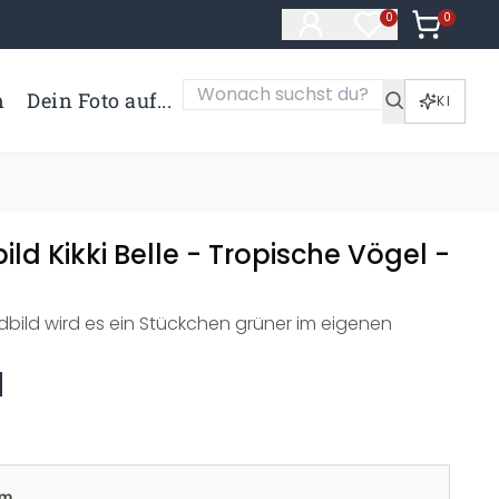
0
Artikel i
0
Artikel im Merk
n
Dein Foto auf...
KI
ld Kikki Belle - Tropische Vögel -
bild wird es ein Stückchen grüner im eigenen
cm