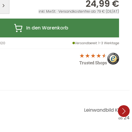
24,99 €
inkl. MwSt. · Versandkostenfrei ab 79 € (DE/AT)
In den Warenkorb
X20
Versandbereit
: 1-3 Werktage
Trusted Shops
Leinwandbild Kikki Be
24,
ab