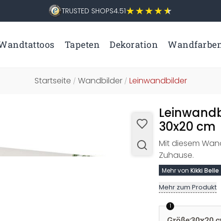
TRUSTED SHOPS
4.51
Wandtattoos
Tapeten
Dekoration
Wandfarbe
Startseite
Wandbilder
Leinwandbilder
/
/
Leinwandbi
30x20 cm
Mit diesem Wand
Zuhause.
Mehr von
Kikki Belle
Mehr zum Produkt
1
Größe
:
30x20 