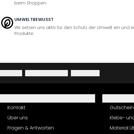
beim Shoppen.
UMWELTBEWUSST
Wir setzen uns aktiv für den Schutz der Umwelt ein und 
Produkte.
Impressum
·
Datenschutzerklärung
·
Widerrufsrecht
Hilfe
Service
Kontakt
Gutschein
Über uns
Klebe- un
Fragen & Antworten
Material Ü