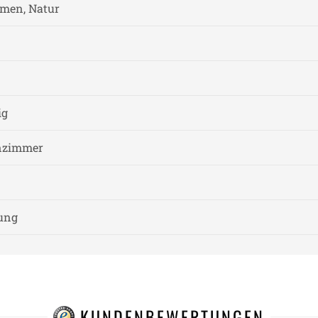
almen, Natur
ig
nzimmer
nung
KUNDENBEWERTUNGEN