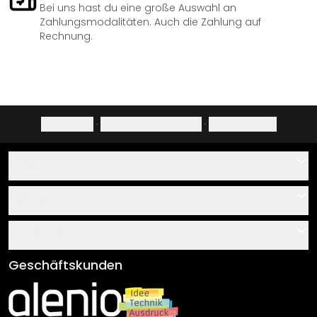
Bei uns hast du eine große Auswahl an
Zahlungsmodalitäten. Auch die Zahlung auf
Rechnung.
Impressum
·
Datenschutzerklärung
·
Widerrufsrecht
Hilfe
Kontakt
Service
Über uns
Gutscheine
Informationen
Fragen & Antworten
Klebe- und Montageanleitungen
AGB
Geschäftskunden
Material Übersicht
Impressum
Newsletter An-/Abmeldung
Versand & Zahlung