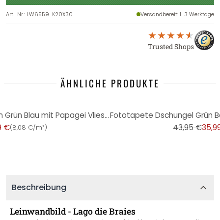
Art.-Nr.
:
LW6559-K20X30
Versandbereit
: 1-3 Werktage
Trusted Shops
ÄHNLICHE PRODUKTE
-18%
Fototapete Dschungel Palmen Grün Blau mit Papagei Vliestapete Wohnzimmer
9 €
43,95 €
35,9
(
8,08 €/m²
)
Beschreibung
Leinwandbild - Lago die Braies