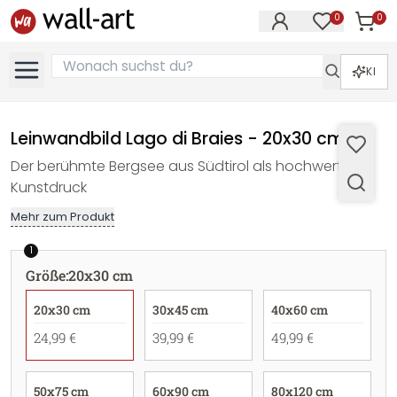
0
0
Artike
Artikel im M
KI
Leinwandbild Lago di Braies - 20x30 cm
Der berühmte Bergsee aus Südtirol als hochwertiger
Kunstdruck
Mehr zum Produkt
1
Größe
:
20x30 cm
20x30 cm
30x45 cm
40x60 cm
24,99 €
39,99 €
49,99 €
50x75 cm
60x90 cm
80x120 cm