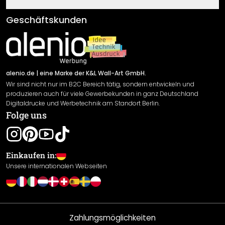
Fragen & Antworten
Klebe- und Montageanleitungen
AGB
Geschäftskunden
Material Übersicht
Impressum
Newsletter An-/Abmeldung
Versand & Zahlung
Sendungsverfolgung
Rücksendung
alenio.de
| eine Marke der K&L Wall-Art GmbH.
Wir sind nicht nur im B2C Bereich tätig, sondern entwickeln und
Widerrufsrecht
produzieren auch für viele Gewerbekunden in ganz Deutschland
Datenschutzerklärung
Digitaldrucke und Werbetechnik am Standort Berlin.
Folge uns
Gewährleistung
Leistungserklärung / CE-Zeichen
Cookie Einstellungen
Einkaufen in:
Unsere internationalen Webseiten
Zahlungsmöglichkeiten