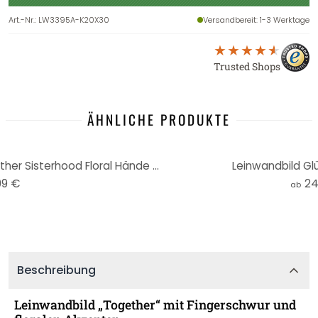
Art.-Nr.
:
LW3395A-K20X30
Versandbereit
: 1-3 Werktage
Trusted Shops
ÄHNLICHE PRODUKTE
Holzbild zum Hinstellen - Together Sisterhood Floral Hände - 15x15 cm
Leinwandbild Glü
99 €
24
ab
Beschreibung
Leinwandbild „Together“ mit Fingerschwur und