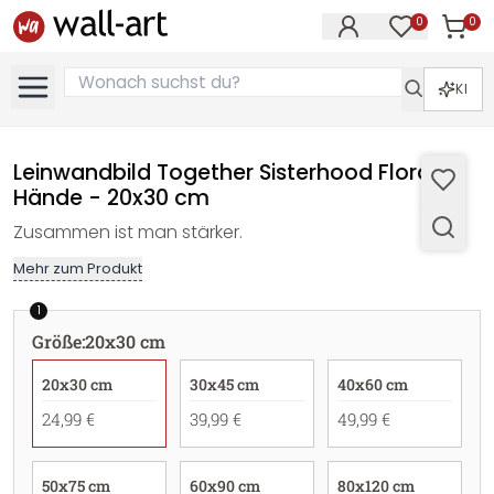
0
0
Artike
Artikel im M
KI
Leinwandbild Together Sisterhood Floral
Hände - 20x30 cm
Zusammen ist man stärker.
Mehr zum Produkt
1
Größe
:
20x30 cm
20x30 cm
30x45 cm
40x60 cm
24,99 €
39,99 €
49,99 €
50x75 cm
60x90 cm
80x120 cm