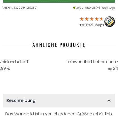
Art.-Nr.
:
LW9211-K20X30
Versandbereit
: 1-3 Werktage
Trusted Shops
ÄHNLICHE PRODUKTE
Weinlandschaft
Leinwandbild Liebermann -
,99 €
24
ab
Beschreibung
Das Wandbild ist in verschiedenen Größen erhältlich.