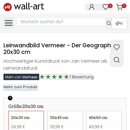
0
0
Artike
Artikel im M
KI
Leinwandbild Vermeer - Der Geograph -
20x30 cm
Hochwertiger Kunstdruck von Jan Vermeer als
Leinwanddruck.
1
Bewertung
Mehr von
Vermeer
Mehr zum Produkt
1
Größe
:
20x30 cm
20x30 cm
30x45 cm
40x60 cm
24,99 €
39,99 €
49,99 €