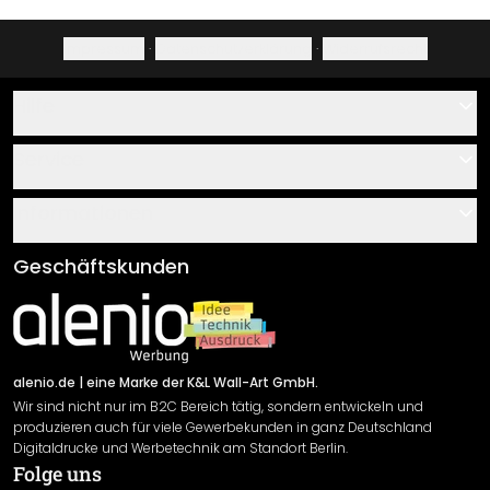
Impressum
·
Datenschutzerklärung
·
Widerrufsrecht
Hilfe
Kontakt
Service
Über uns
Gutscheine
Informationen
Fragen & Antworten
Klebe- und Montageanleitungen
AGB
Geschäftskunden
Material Übersicht
Impressum
Newsletter An-/Abmeldung
Versand & Zahlung
Sendungsverfolgung
Rücksendung
alenio.de
| eine Marke der K&L Wall-Art GmbH.
Wir sind nicht nur im B2C Bereich tätig, sondern entwickeln und
Widerrufsrecht
produzieren auch für viele Gewerbekunden in ganz Deutschland
Datenschutzerklärung
Digitaldrucke und Werbetechnik am Standort Berlin.
Folge uns
Gewährleistung