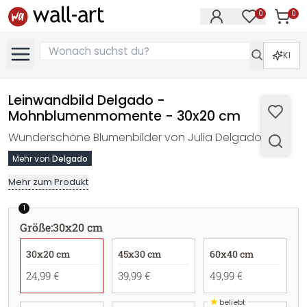
0
0
Artike
Artikel im M
KI
Leinwandbild Delgado -
Mohnblumenmomente - 30x20 cm
Wunderschöne Blumenbilder von Julia Delgado.
Mehr von
Delgado
Mehr zum Produkt
1
Größe
:
30x20 cm
30x20 cm
45x30 cm
60x40 cm
24,99 €
39,99 €
49,99 €
★
beliebt