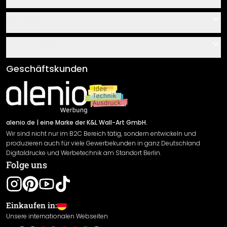
Kontakt
Service
Über uns
Gutscheine
Informationen
Fragen & Antworten
Klebe- und Montageanleitungen
AGB
Geschäftskunden
Material Übersicht
Impressum
Newsletter An-/Abmeldung
Versand & Zahlung
Sendungsverfolgung
Rücksendung
alenio.de
| eine Marke der K&L Wall-Art GmbH.
Wir sind nicht nur im B2C Bereich tätig, sondern entwickeln und
Widerrufsrecht
produzieren auch für viele Gewerbekunden in ganz Deutschland
Datenschutzerklärung
Digitaldrucke und Werbetechnik am Standort Berlin.
Folge uns
Gewährleistung
Leistungserklärung / CE-Zeichen
Cookie Einstellungen
Einkaufen in:
Unsere internationalen Webseiten