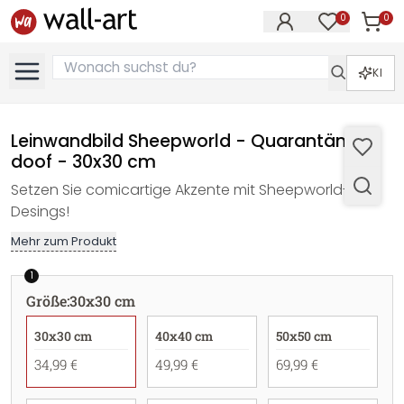
0
0
Artike
Artikel im M
KI
Leinwandbild Sheepworld - Quarantäne
doof - 30x30 cm
Setzen Sie comicartige Akzente mit Sheepworld-
Desings!
Mehr zum Produkt
1
Größe
:
30x30 cm
30x30 cm
40x40 cm
50x50 cm
34,99 €
49,99 €
69,99 €