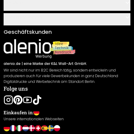
Kontakt
Service
Über uns
Gutscheine
Informationen
Fragen & Antworten
Klebe- und Montageanleitungen
AGB
Geschäftskunden
Material Übersicht
Impressum
Newsletter An-/Abmeldung
Versand & Zahlung
Sendungsverfolgung
Rücksendung
alenio.de
| eine Marke der K&L Wall-Art GmbH.
Wir sind nicht nur im B2C Bereich tätig, sondern entwickeln und
Widerrufsrecht
produzieren auch für viele Gewerbekunden in ganz Deutschland
Datenschutzerklärung
Digitaldrucke und Werbetechnik am Standort Berlin.
Folge uns
Gewährleistung
Leistungserklärung / CE-Zeichen
Cookie Einstellungen
Einkaufen in:
Unsere internationalen Webseiten