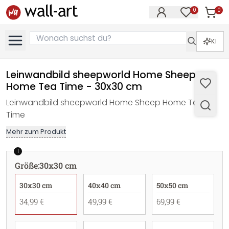
0
0
Artike
Artikel im M
KI
Leinwandbild sheepworld Home Sheep
Home Tea Time - 30x30 cm
Leinwandbild sheepworld Home Sheep Home Tea
Time
Mehr zum Produkt
1
Größe
:
30x30 cm
30x30 cm
40x40 cm
50x50 cm
34,99 €
49,99 €
69,99 €