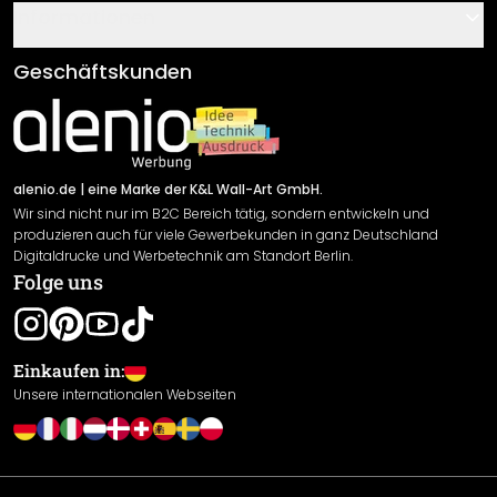
Gutscheine
Informationen
Fragen & Antworten
Klebe- und Montageanleitungen
AGB
Geschäftskunden
Material Übersicht
Impressum
Newsletter An-/Abmeldung
Versand & Zahlung
Sendungsverfolgung
Rücksendung
alenio.de
| eine Marke der K&L Wall-Art GmbH.
Wir sind nicht nur im B2C Bereich tätig, sondern entwickeln und
Widerrufsrecht
produzieren auch für viele Gewerbekunden in ganz Deutschland
Datenschutzerklärung
Digitaldrucke und Werbetechnik am Standort Berlin.
Folge uns
Gewährleistung
Leistungserklärung / CE-Zeichen
Cookie Einstellungen
Einkaufen in:
Unsere internationalen Webseiten