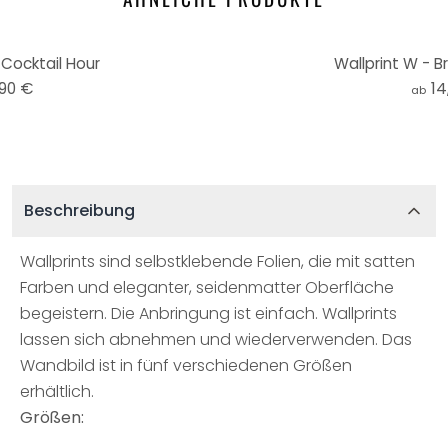
 Cocktail Hour
Wallprint W - B
,90 €
14
ab
Beschreibung
Wallprints sind selbstklebende Folien, die mit satten
Farben und eleganter, seidenmatter Oberfläche
begeistern. Die Anbringung ist einfach. Wallprints
lassen sich abnehmen und wiederverwenden. Das
Wandbild ist in fünf verschiedenen Größen
erhältlich.
Größen: