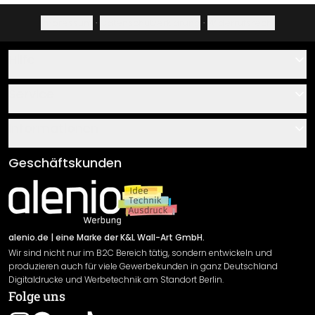
Impressum
·
Datenschutzerklärung
·
Widerrufsrecht
Hilfe
Kontakt
Service
Über uns
Gutscheine
Informationen
Fragen & Antworten
Klebe- und Montageanleitungen
AGB
Geschäftskunden
Material Übersicht
Impressum
Newsletter An-/Abmeldung
Versand & Zahlung
Sendungsverfolgung
Rücksendung
alenio.de
| eine Marke der K&L Wall-Art GmbH.
Wir sind nicht nur im B2C Bereich tätig, sondern entwickeln und
Widerrufsrecht
produzieren auch für viele Gewerbekunden in ganz Deutschland
Datenschutzerklärung
Digitaldrucke und Werbetechnik am Standort Berlin.
Folge uns
Gewährleistung