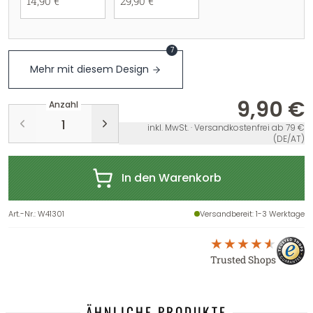
14,90 €
29,90 €
7
Mehr mit diesem Design
9,90 €
Anzahl
inkl. MwSt. · Versandkostenfrei ab 79 €
(DE/AT)
In den Warenkorb
Art.-Nr.
:
W41301
Versandbereit
: 1-3 Werktage
Trusted Shops
ÄHNLICHE PRODUKTE