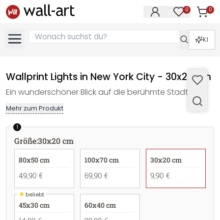
0
0
Artike
Artikel im M
KI
Wallprint Lights in New York City - 30x20 cm
Ein wunderschöner Blick auf die berühmte Stadt!
Mehr zum Produkt
1
Größe
:
30x20 cm
80x50 cm
100x70 cm
30x20 cm
49,90 €
69,90 €
9,90 €
★
beliebt
45x30 cm
60x40 cm