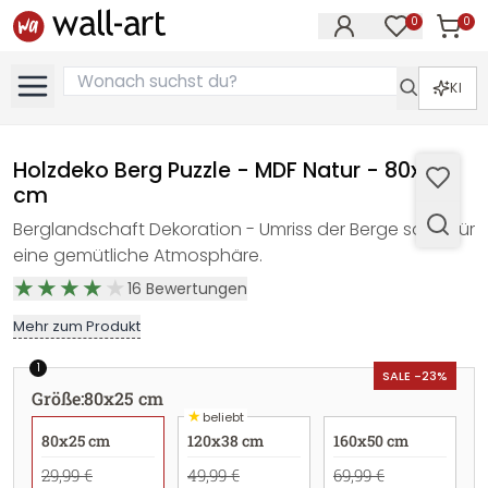
0
0
Artike
Artikel im M
KI
Holzdeko Berg Puzzle - MDF Natur - 80x25
cm
Berglandschaft Dekoration - Umriss der Berge sorgt für
eine gemütliche Atmosphäre.
16
Bewertungen
Mehr zum Produkt
1
SALE -23%
Größe
:
80x25 cm
★
beliebt
80x25 cm
120x38 cm
160x50 cm
29,99 €
49,99 €
69,99 €