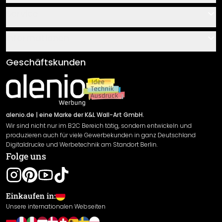
Kontakt
Service
Über uns
Gutscheine
Informationen
Fragen & Antworten
Klebe- und Montageanleitungen
AGB
Geschäftskunden
Material Übersicht
Impressum
Newsletter An-/Abmeldung
Versand & Zahlung
Sendungsverfolgung
Rücksendung
alenio.de
| eine Marke der K&L Wall-Art GmbH.
Wir sind nicht nur im B2C Bereich tätig, sondern entwickeln und
Widerrufsrecht
produzieren auch für viele Gewerbekunden in ganz Deutschland
Datenschutzerklärung
Digitaldrucke und Werbetechnik am Standort Berlin.
Folge uns
Gewährleistung
Leistungserklärung / CE-Zeichen
Cookie Einstellungen
Einkaufen in:
Unsere internationalen Webseiten