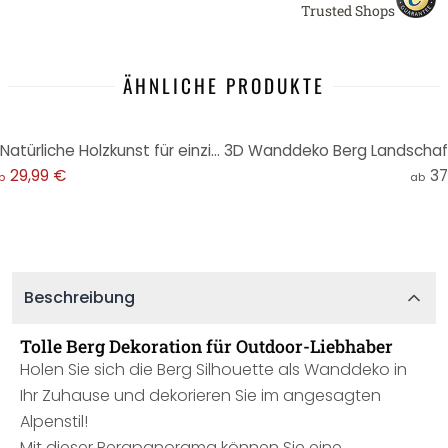
Trusted Shops
ÄHNLICHE PRODUKTE
Berg-Puzzle aus Pappelholz – Natürliche Holzkunst für einzigartige Dekoration
29,99 €
37
b
ab
Beschreibung
Tolle Berg Dekoration für Outdoor-Liebhaber
Holen Sie sich die Berg Silhouette als Wanddeko in
Ihr Zuhause und dekorieren Sie im angesagten
Alpenstil!
Mit dieser Bergpanorama können Sie eine