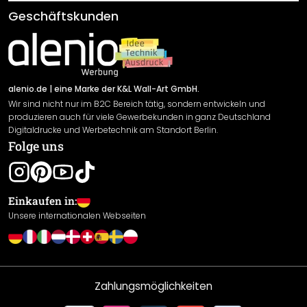
Klebe- und Montageanleitungen
AGB
Geschäftskunden
Material Übersicht
Impressum
Newsletter An-/Abmeldung
Versand & Zahlung
Sendungsverfolgung
Rücksendung
alenio.de
| eine Marke der K&L Wall-Art GmbH.
Wir sind nicht nur im B2C Bereich tätig, sondern entwickeln und
Widerrufsrecht
produzieren auch für viele Gewerbekunden in ganz Deutschland
Datenschutzerklärung
Digitaldrucke und Werbetechnik am Standort Berlin.
Folge uns
Gewährleistung
Leistungserklärung / CE-Zeichen
Cookie Einstellungen
Einkaufen in:
Unsere internationalen Webseiten
Zahlungsmöglichkeiten