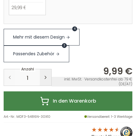
29,99 €
4
Mehr mit diesem Design
3
Passendes Zubehör
9,99 €
Anzahl
inkl. MwSt. · Versandkostenfrei ab 79 €
(DE/AT)
In den Warenkorb
Art.-Nr.
:
MDF3-5486N-30X10
Versandbereit
: 1-3 Werktage