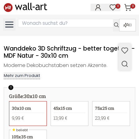
0
0
Artike
Artikel im M
KI
Wanddeko 3D Schriftzug - better together -
MDF Natur - 30x10 cm
Moderne Dekobuchstaben setzen Akzente.
Mehr zum Produkt
1
Größe
:
30x10 cm
30x10 cm
45x15 cm
75x25 cm
9,99 €
13,99 €
23,99 €
★
beliebt
105x35 cm