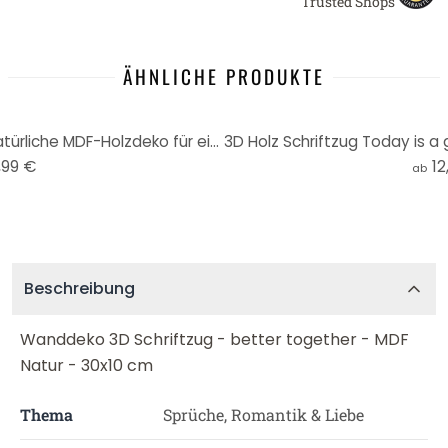
Trusted Shops
ÄHNLICHE PRODUKTE
3D-Schriftzug 'Schön hier' – Natürliche MDF-Holzdeko für einladende Räume
,99 €
12
ab
Beschreibung
Wanddeko 3D Schriftzug - better together - MDF
Natur - 30x10 cm
Thema
Sprüche, Romantik & Liebe