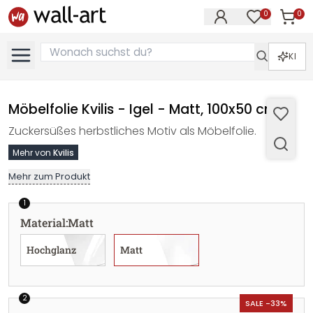
0
0
Artike
Artikel im M
KI
Möbelfolie Kvilis - Igel - Matt, 100x50 cm
Zuckersüßes herbstliches Motiv als Möbelfolie.
Mehr von
Kvilis
Mehr zum Produkt
1
Material
:
Matt
Hochglanz
Matt
2
SALE -33%