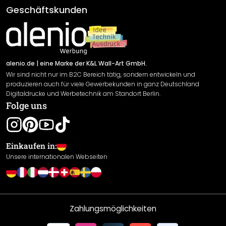
Klebe- und Montageanleitungen
AGB
Geschäftskunden
Material Übersicht
Impressum
Newsletter An-/Abmeldung
Versand & Zahlung
Sendungsverfolgung
Rücksendung
alenio.de
| eine Marke der K&L Wall-Art GmbH.
Wir sind nicht nur im B2C Bereich tätig, sondern entwickeln und
Widerrufsrecht
produzieren auch für viele Gewerbekunden in ganz Deutschland
Datenschutzerklärung
Digitaldrucke und Werbetechnik am Standort Berlin.
Folge uns
Gewährleistung
Leistungserklärung / CE-Zeichen
Cookie Einstellungen
Einkaufen in:
Unsere internationalen Webseiten
Zahlungsmöglichkeiten