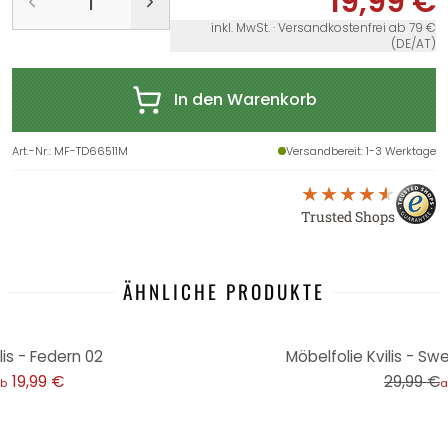
19,99 €
inkl. MwSt. · Versandkostenfrei ab 79 €
(DE/AT)
In den Warenkorb
Art.-Nr.
:
MF-TD66511M
Versandbereit
: 1-3 Werktage
Trusted Shops
ÄHNLICHE PRODUKTE
-33%
lis - Federn 02
Möbelfolie Kvilis - Sw
19,99 €
29,99 €
b
a