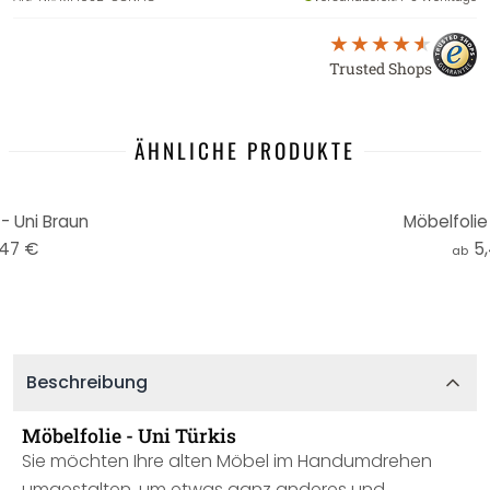
Trusted Shops
ÄHNLICHE PRODUKTE
- Uni Braun
Möbelfolie 
,47 €
5
ab
Beschreibung
Möbelfolie - Uni Türkis
Sie möchten Ihre alten Möbel im Handumdrehen
umgestalten, um etwas ganz anderes und