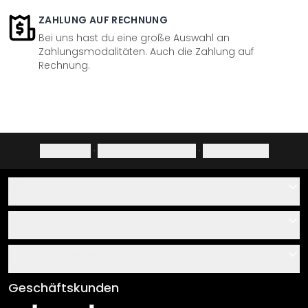
ZAHLUNG AUF RECHNUNG
Bei uns hast du eine große Auswahl an
Zahlungsmodalitäten. Auch die Zahlung auf
Rechnung.
Impressum
·
Datenschutzerklärung
·
Widerrufsrecht
Hilfe
Kontakt
Service
Über uns
Gutscheine
Informationen
Fragen & Antworten
Klebe- und Montageanleitungen
AGB
Geschäftskunden
Material Übersicht