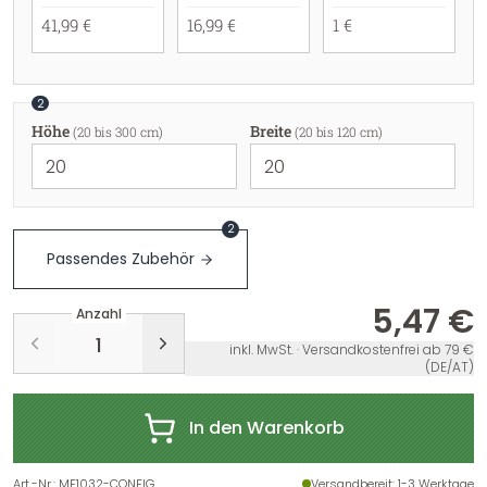
41,99 €
16,99 €
1 €
2
Höhe
Breite
(20 bis 300 cm)
(20 bis 120 cm)
2
Passendes Zubehör
5,47 €
Anzahl
inkl. MwSt. · Versandkostenfrei ab 79 €
(DE/AT)
In den Warenkorb
Art.-Nr.
:
MF1032-CONFIG
Versandbereit
: 1-3 Werktage