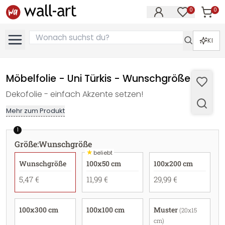
0
0
Artike
Artikel im M
KI
Möbelfolie - Uni Türkis - Wunschgröße
Dekofolie - einfach Akzente setzen!
Mehr zum Produkt
1
Größe
:
Wunschgröße
★
beliebt
Wunschgröße
100x50 cm
100x200 cm
5,47 €
11,99 €
29,99 €
100x300 cm
100x100 cm
Muster
(20x15
cm)