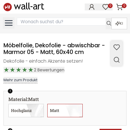
0
0
Artike
Artikel im M
KI
Möbelfolie, Dekofolie - abwischbar -
Marmor 05 - Matt, 60x40 cm
Dekofolie - einfach Akzente setzen!
2
Bewertungen
Mehr zum Produkt
1
Material
:
Matt
Hochglanz
Matt