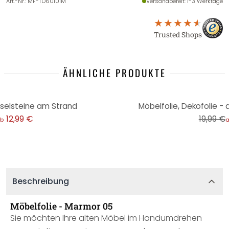
Art.-Nr.
:
MF-TD60101M
Versandbereit
: 1-3 Werktage
Trusted Shops
ÄHNLICHE PRODUKTE
-50%
eselsteine am Strand
Möbelfolie, Dekofolie -
12,99 €
19,99 €
b
Beschreibung
Möbelfolie - Marmor 05
Sie möchten Ihre alten Möbel im Handumdrehen