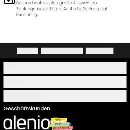
Bei uns hast du eine große Auswahl an
Zahlungsmodalitäten. Auch die Zahlung auf
Rechnung.
Impressum
·
Datenschutzerklärung
·
Widerrufsrecht
Hilfe
Kontakt
Service
Über uns
Gutscheine
Informationen
Fragen & Antworten
Klebe- und Montageanleitungen
AGB
Geschäftskunden
Material Übersicht
Impressum
Newsletter An-/Abmeldung
Versand & Zahlung