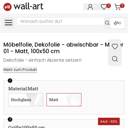
0
0
Artike
Artikel im M
KI
Möbelfolie, Dekofolie - abwischbar - Muster
01 - Matt, 100x50 cm
Dekofolie - einfach Akzente setzen!
Mehr zum Produkt
1
Material
:
Matt
Hochglanz
Matt
2
SALE -32%
Größe
:
100x50 cm