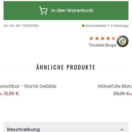
In den Warenkorb
Art.-Nr.
:
MF-TD58041M
Versandbereit
: 1-3 Werktage
Trusted Shops
ÄHNLICHE PRODUKTE
-33%
bwischbar - Würfel Gebilde
Möbelfolie Blan
16,99 €
29,99 €
ab
a
Beschreibung