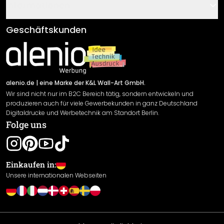
Gutscheine
Informationen
Fragen & Antworten
Klebe- und Montageanleitungen
AGB
Geschäftskunden
Material Übersicht
Impressum
Newsletter An-/Abmeldung
Versand & Zahlung
Sendungsverfolgung
Rücksendung
alenio.de
| eine Marke der K&L Wall-Art GmbH.
Wir sind nicht nur im B2C Bereich tätig, sondern entwickeln und
Widerrufsrecht
produzieren auch für viele Gewerbekunden in ganz Deutschland
Datenschutzerklärung
Digitaldrucke und Werbetechnik am Standort Berlin.
Folge uns
Gewährleistung
Leistungserklärung / CE-Zeichen
Cookie Einstellungen
Einkaufen in:
Unsere internationalen Webseiten