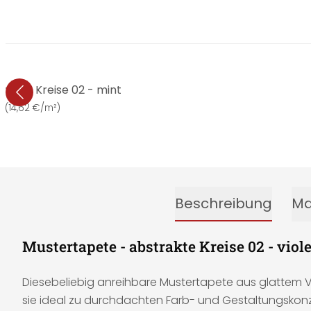
rakte Kreise 02 - mint
€
(
14,62 €/m²
)
Beschreibung
Ma
Mustertapete - abstrakte Kreise 02 - viole
Diesebeliebig anreihbare Mustertapete aus glattem Vli
sie ideal zu durchdachten Farb- und Gestaltungskonz