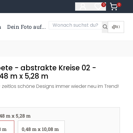
0
Artikel i
0
Artikel im Merk
n
Dein Foto auf...
KI
te - abstrakte Kreise 02 -
0,48 m x 5,28 m
 zeitlos schöne Designs immer wieder neu im Trend!
,48 m x 5,28 m
8 m
0,48 m x 10,08 m