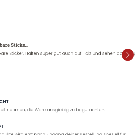
sbare Sticke…
are Sticker. Halten super gut auch auf Holz und sehen dazu su
ECHT
 Zeit nehmen, die Ware ausgiebig zu begutachten.
GT
odukte wird erst nach Eingang deiner Bestellung speziell für