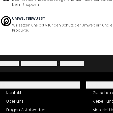
beim Shoppen.
UMWELTBEWUSST
Wir setzen uns aktiv für den Schutz der Umwelt ein und 
Produkte.
Impressum
·
Datenschutzerklärung
·
Widerrufsrecht
Hilfe
Service
Kontakt
Gutschein
Über uns
Klebe- un
Fragen & Antworten
Material Ü