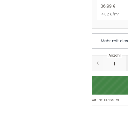
36,99 €
14,62 €/m²
Mehr mit die
Anzahl
Art.-Nr.
:
KT7169-VI-11