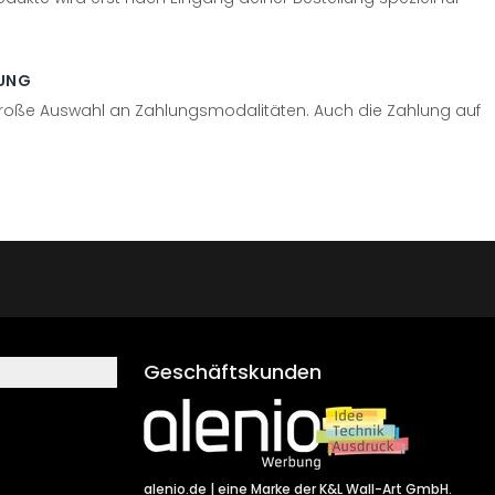
UNG
große Auswahl an Zahlungsmodalitäten. Auch die Zahlung auf
Geschäftskunden
alenio.de
| eine Marke der K&L Wall-Art GmbH.