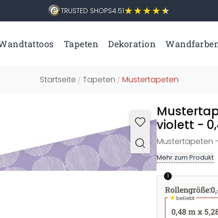
TRUSTED SHOPS
4.51
Wandtattoos
Tapeten
Dekoration
Wandfarbe
Startseite
Tapeten
Mustertapeten
/
/
Mustertape
violett - 
Mustertapeten -
Mehr zum Produkt
1
Rollengröße
:
0
★
beliebt
0,48 m x 5,2