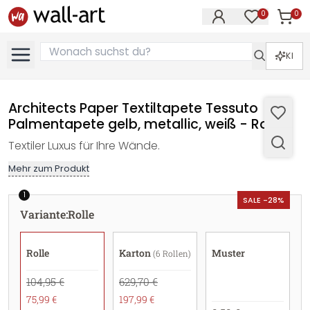
0
0
Artike
Artikel im M
KI
Architects Paper Textiltapete Tessuto
Palmentapete gelb, metallic, weiß - Rolle
Textiler Luxus für Ihre Wände.
Mehr zum Produkt
1
SALE -28%
Variante
:
Rolle
Rolle
Karton
Muster
(6 Rollen)
104,95 €
629,70 €
75,99 €
197,99 €