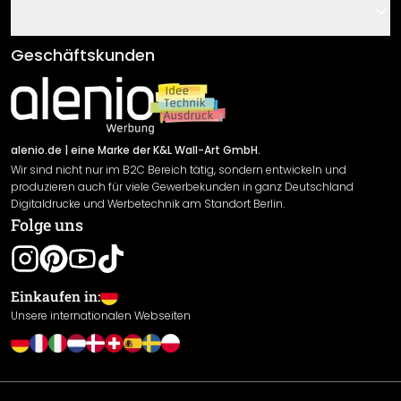
Gutscheine
Informationen
Fragen & Antworten
Klebe- und Montageanleitungen
AGB
Geschäftskunden
Material Übersicht
Impressum
Newsletter An-/Abmeldung
Versand & Zahlung
Sendungsverfolgung
Rücksendung
alenio.de
| eine Marke der K&L Wall-Art GmbH.
Wir sind nicht nur im B2C Bereich tätig, sondern entwickeln und
Widerrufsrecht
produzieren auch für viele Gewerbekunden in ganz Deutschland
Datenschutzerklärung
Digitaldrucke und Werbetechnik am Standort Berlin.
Folge uns
Gewährleistung
Leistungserklärung / CE-Zeichen
Cookie Einstellungen
Einkaufen in:
Unsere internationalen Webseiten