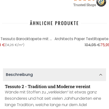
Trusted Shops
ÄHNLICHE PRODUKTE
-28%
Architects Paper Textiltapete Tessuto Barocktapete mit Ornamenten creme, weiß
9 €
104,95 €
75,9
(
14,26 €/m²
)
Beschreibung
Tessuto 2 - Tradition und Moderne vereint
Wände mit Stoffen zu „verkleiden“ ist etwas ganz
Besonderes und hat seit vielen Jahrhunderten eine
lange Tradition, welche lange nur dem Adel