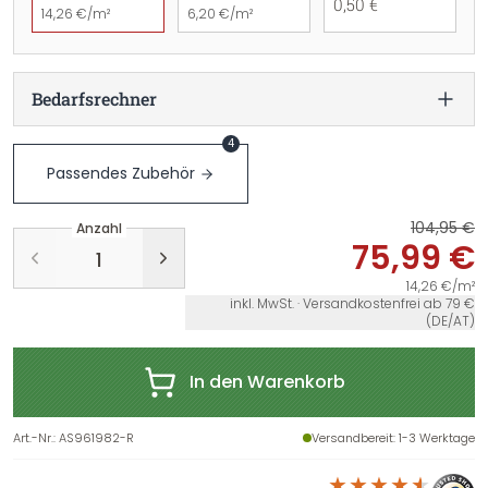
0,50 €
14,26 €/m²
6,20 €/m²
Bedarfsrechner
4
Passendes Zubehör
104,95 €
Anzahl
75,99 €
14,26 €/m²
inkl. MwSt. · Versandkostenfrei ab 79 €
(DE/AT)
In den Warenkorb
Art.-Nr.
:
AS961982-R
Versandbereit
: 1-3 Werktage