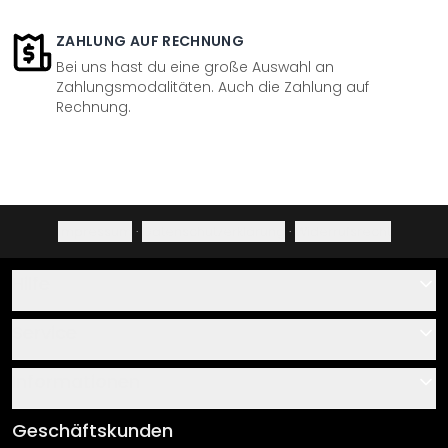
ZAHLUNG AUF RECHNUNG
Bei uns hast du eine große Auswahl an
Zahlungsmodalitäten. Auch die Zahlung auf
Rechnung.
Impressum
·
Datenschutzerklärung
·
Widerrufsrecht
Hilfe
Kontakt
Service
Über uns
Gutscheine
Informationen
Fragen & Antworten
Klebe- und Montageanleitungen
AGB
Geschäftskunden
Material Übersicht