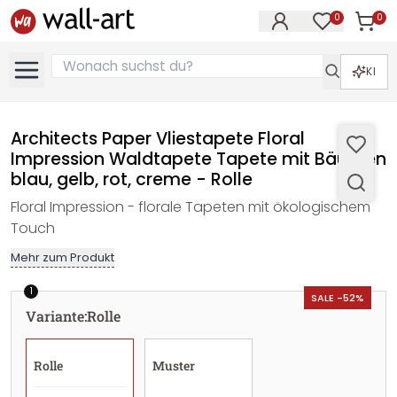
0
0
Artike
Artikel im M
KI
Architects Paper Vliestapete Floral
Impression Waldtapete Tapete mit Bäumen
blau, gelb, rot, creme - Rolle
Floral Impression - florale Tapeten mit ökologischem
Touch
Mehr zum Produkt
1
SALE -52%
Variante
:
Rolle
Rolle
Muster