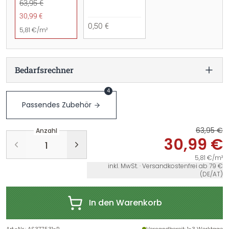
63,95 €
30,99 €
0,50 €
5,81 €/m²
Bedarfsrechner
4
Passendes Zubehör
63,95 €
Anzahl
30,99 €
5,81 €/m²
inkl. MwSt. · Versandkostenfrei ab 79 €
(DE/AT)
In den Warenkorb