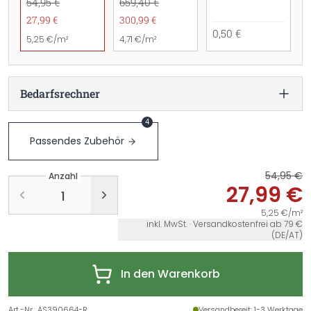
54,95 €
659,40 €
27,99 €
300,99 €
0,50 €
5,25 €/m²
4,71 €/m²
Bedarfsrechner
4
Passendes Zubehör
54,95 €
Anzahl
27,99 €
5,25 €/m²
inkl. MwSt. · Versandkostenfrei ab 79 €
(DE/AT)
In den Warenkorb
Art.-Nr.
:
AS390664-R
Versandbereit
: 1-3 Werktage