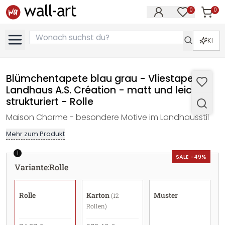
0
0
Artike
Artikel im M
KI
Blümchentapete blau grau - Vliestapete
Landhaus A.S. Création - matt und leicht
strukturiert - Rolle
Maison Charme - besondere Motive im Landhausstil
Mehr zum Produkt
1
SALE -49%
Variante
:
Rolle
Rolle
Karton
Muster
(12
Rollen)