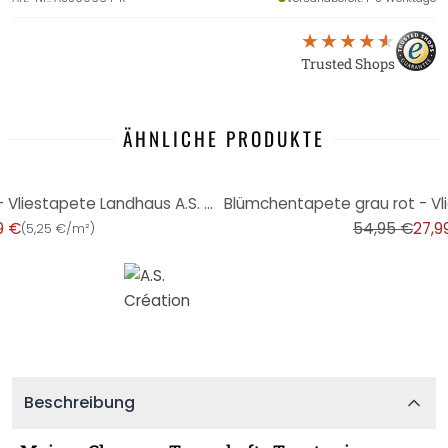
Trusted Shops
ÄHNLICHE PRODUKTE
-49%
Blümchentapete creme blau - Vliestapete Landhaus A.S. Création - matt leicht strukturiert
9 €
54,95 €
27,9
(
5,25 €/m²
)
Beschreibung