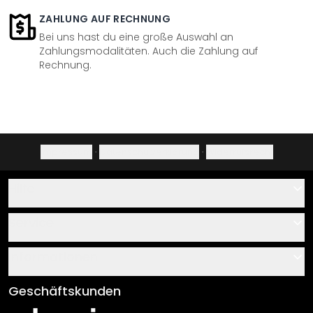
ZAHLUNG AUF RECHNUNG
Bei uns hast du eine große Auswahl an
Zahlungsmodalitäten. Auch die Zahlung auf
Rechnung.
Impressum
·
Datenschutzerklärung
·
Widerrufsrecht
Hilfe
Kontakt
Service
Über uns
Gutscheine
Informationen
Fragen & Antworten
Klebe- und Montageanleitungen
AGB
Geschäftskunden
Material Übersicht
Impressum